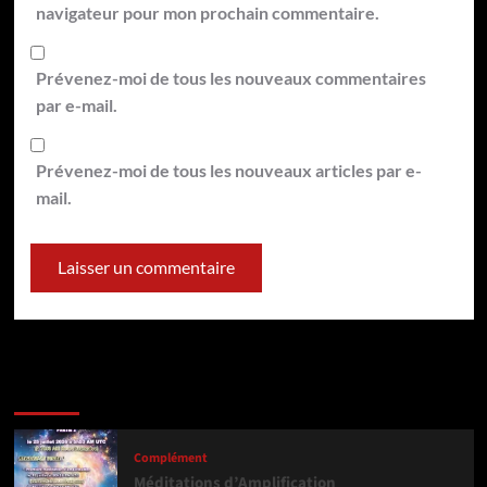
navigateur pour mon prochain commentaire.
Prévenez-moi de tous les nouveaux commentaires
par e-mail.
Prévenez-moi de tous les nouveaux articles par e-
mail.
Dernière version
Populaires
Tendance
Complément
Méditations d’Amplification