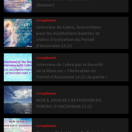
(Booster)
Complément
Interview de Cobra, instructions
pour les méditations booster, et
vidéos d’activation du Portail
d’Ascension 12:21
Complément
Interview de Cobra par la Sororité
de la Rose sur « l’Activation du
Portail d’Ascension 12:21 2e partie »
Complément
MISE À JOUR DE L’ACTIVATION DU
PORTAIL D’ASCENSION 12:21
Complément