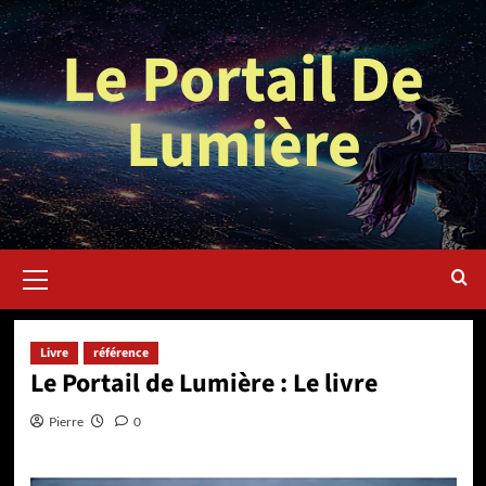
Aller
au
Le Portail De
contenu
Lumière
Menu
principal
Livre
référence
Le Portail de Lumière : Le livre
Pierre
0