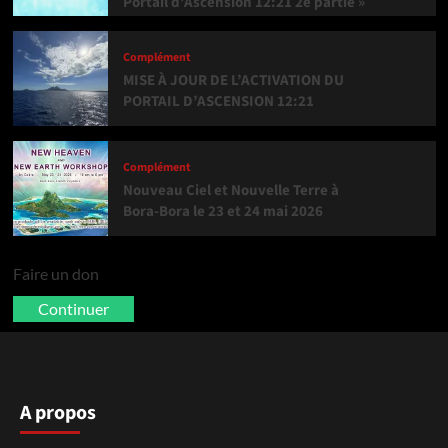
Portail d’Ascension 12:21 2e partie »
Complément
MISE À JOUR DE L’ACTIVATION DU
PORTAIL D’ASCENSION 12:21
Complément
Nouveau Ciel et Nouvelle Terre à
Bora-Bora le 23 et 24 mai 2026
Faire un don
Continuer
A propos