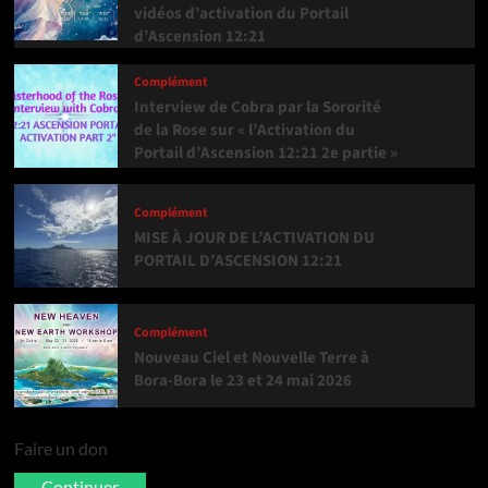
vidéos d’activation du Portail
d’Ascension 12:21
Complément
Interview de Cobra par la Sororité
de la Rose sur « l’Activation du
Portail d’Ascension 12:21 2e partie »
Complément
MISE À JOUR DE L’ACTIVATION DU
PORTAIL D’ASCENSION 12:21
Complément
Nouveau Ciel et Nouvelle Terre à
Bora-Bora le 23 et 24 mai 2026
Faire un don
Continuer