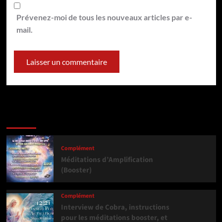
Prévenez-moi de tous les nouveaux articles par e-
mail.
Dernière version
Populaires
Tendance
Complément
Méditations d’Amplification
(Booster)
Complément
Interview de Cobra, instructions
pour les méditations booster, et