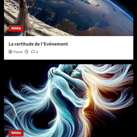
Média
La certitude de l’Evénement
Pierre
0
Média