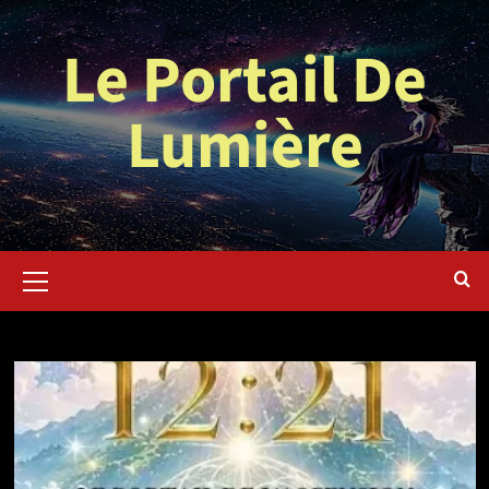
Aller
au
Le Portail De
contenu
Lumière
Menu
principal
Pierre