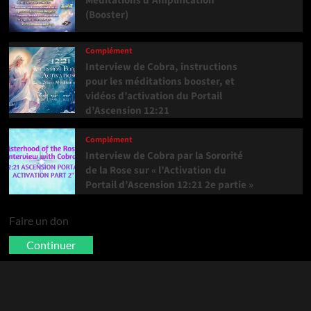
Méditations d’Amplification
(Booster)
Complément
Interview de Cobra, instructions
pour les méditations booster, et
vidéos d’activation du Portail
d’Ascension 12:21
Complément
Interview de Cobra par la Sororité
de la Rose sur « l’Activation du
Portail d’Ascension 12:21 2e partie »
Faire un don
Continuer