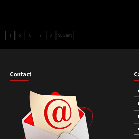
3
5
6
7
8
Suivant
4
s
Contact
C