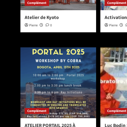
Complément
Complément
Atelier de Kyoto
Activatio
Pierre
0
Pierre
Complément
Complément
ATELIER PORTAIL 2025 À
Luc Bodin :