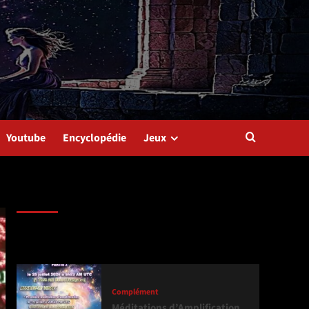
Youtube
Encyclopédie
Jeux
Dernière version
Populaires
Tendance
Complément
Méditations d’Amplification