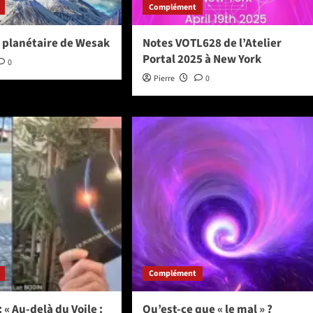
Complément
n planétaire de Wesak
Notes VOTL628 de l’Atelier
Portal 2025 à New York
0
Pierre
0
Complément
 « Au-delà du Voile :
Qu’est-ce que « le mal » ?