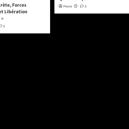
rète, Forces
Pierre
0
 et Libération
 »
0