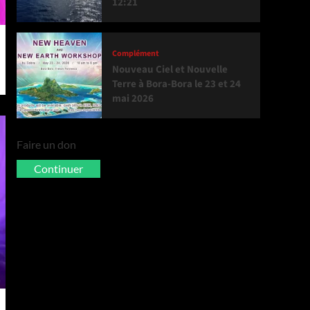
12:21
Complément
Nouveau Ciel et Nouvelle
Terre à Bora-Bora le 23 et 24
mai 2026
Faire un don
Continuer