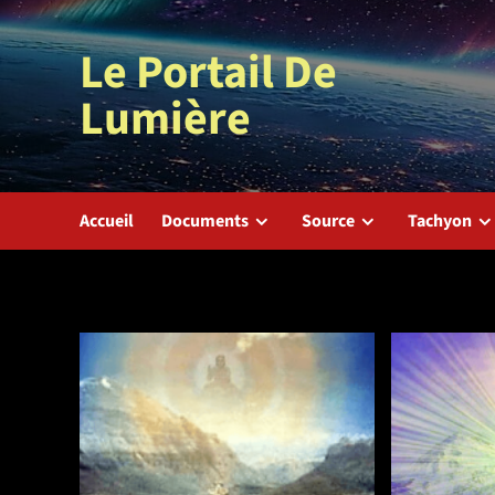
Aller
au
Le Portail De
contenu
Lumière
Accueil
Documents
Source
Tachyon
Complément