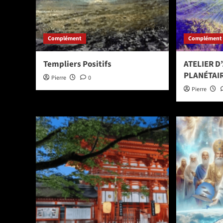
Complément
Complément
Templiers Positifs
ATELIER D
PLANÉTAI
Pierre
0
Pierre