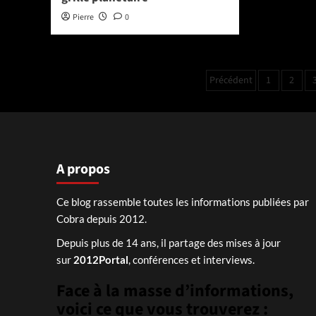
Pierre
0
Pagination
Précédent
1
2
des
publication
A propos
Ce blog rassemble toutes les informations publiées par
Cobra depuis 2012.
Depuis plus de 14 ans, il partage des mises à jour
sur
2012Portal
, conférences et interviews.
Face à la masse d’informations,
voici ce que vous trouverez :