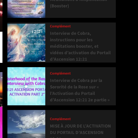
(Booster)
Complément
Interview de Cobra,
instructions pour les
méditations booster, et
vidéos d’activation du Portail
d’Ascension 12:21
Complément
Interview de Cobra par la
Sororité de la Rose sur «
l’Activation du Portail
d’Ascension 12:21 2e partie »
Complément
MISE À JOUR DE L’ACTIVATION
DU PORTAIL D’ASCENSION