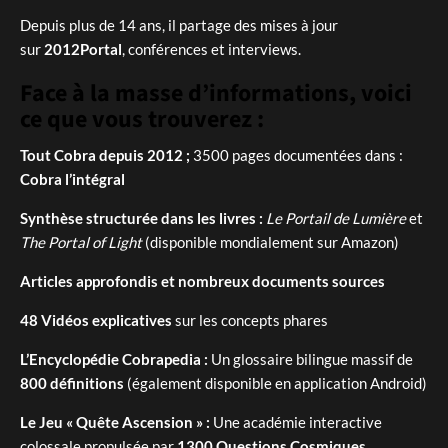
Depuis plus de 14 ans, il partage des mises à jour
sur
2012Portal
, conférences et interviews.
Face à la masse d’informations, voici
ce que vous trouverez :
Tout Cobra depuis 2012 ;
3500 pages documentées dans :
Cobra l’intégral
Synthèse structurée dans les livres :
Le Portail de Lumière
et
The Portal of Light
(disponible mondialement sur Amazon)
Articles approfondis et nombreux documents sources
48 Vidéos explicatives
sur les concepts phares
L’Encyclopédie Cobrapedia :
Un glossaire bilingue massif de
800 définitions
(également disponible en application Android)
Le Jeu « Quête Ascension » :
Une académie interactive
colossale propulsée par
1300 Questions Cosmiques