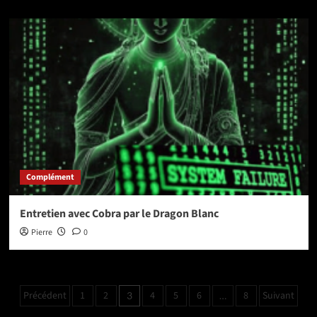
Complément
Entretien avec Cobra par le Dragon Blanc
Pierre
0
Pagination
Précédent
1
2
4
5
6
8
Suivant
3
…