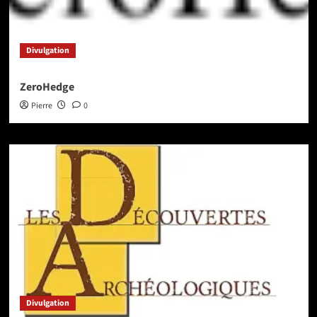
Divulgation
ZeroHedge
Pierre
0
Divulgation