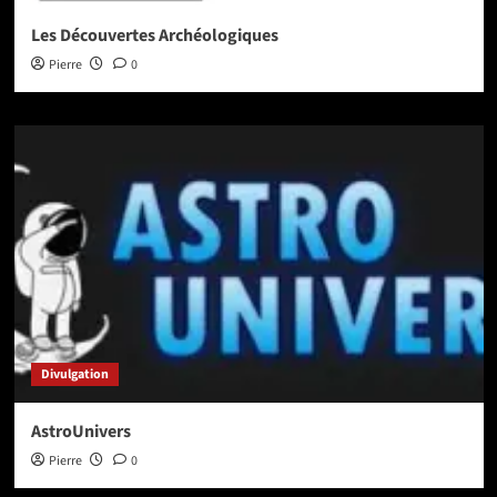
Les Découvertes Archéologiques
Pierre
0
Divulgation
AstroUnivers
Pierre
0