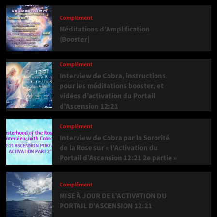
Complément
Méditations d’Amplification
(Booster)
Complément
Interview de Cobra, instructions
pour les méditations booster, et
vidéos d’activation du Portail
d’Ascension 12:21
Complément
Interview de Cobra par la Sororité
de la Rose sur « l’Activation du
Portail d’Ascension 12:21 2e partie »
Complément
MISE À JOUR DE L’ACTIVATION DU
PORTAIL D’ASCENSION 12:21