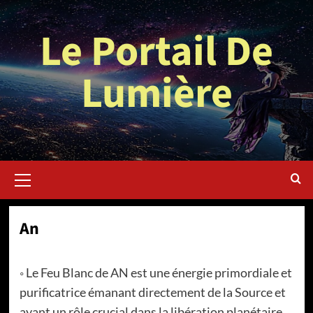
Aller
au
Le Portail De
contenu
Lumière
Menu
principal
An
◦ Le Feu Blanc de AN est une énergie primordiale et
purificatrice émanant directement de la Source et
ayant un rôle crucial dans la libération planétaire