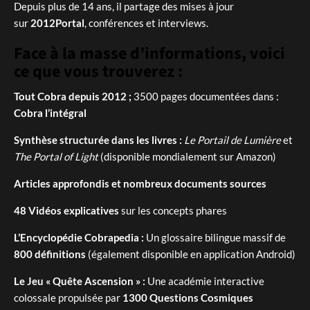
Depuis plus de 14 ans, il partage des mises à jour
sur
2012Portal
, conférences et interviews.
Face à la masse d’informations, voici
ce que vous trouverez :
Tout Cobra depuis 2012 ;
3500 pages documentées dans :
Cobra l’intégral
Synthèse structurée dans les livres :
Le Portail de Lumière
et
The Portal of Light
(disponible mondialement sur Amazon)
Articles approfondis et nombreux documents sources
48 Vidéos explicatives
sur les concepts phares
L’Encyclopédie Cobrapedia :
Un glossaire bilingue massif de
800 définitions
(également disponible en application Android)
Le Jeu « Quête Ascension » :
Une académie interactive
colossale propulsée par
1300 Questions Cosmiques