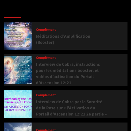
Dernière version
Populaires
Tendance
Complément
Méditations d’Amplification
(Booster)
Complément
Interview de Cobra, instructions
pour les méditations booster, et
vidéos d’activation du Portail
d’Ascension 12:21
Complément
Interview de Cobra par la Sororité
de la Rose sur « l’Activation du
Portail d’Ascension 12:21 2e partie »
Complément