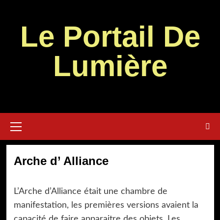
Aller
au
Le Portail De
contenu
Lumière
Menu
principal
Arche d’ Alliance
L’Arche d’Alliance était une chambre de
manifestation, les premières versions avaient la
capacité de faire apparaitre des objets. Les