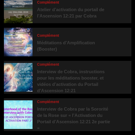
Complément
Atelier d’activation du portail de
l’Ascension 12:21 par Cobra
Complément
Méditations d’Amplification
(Booster)
Complément
Interview de Cobra, instructions
pour les méditations booster, et
vidéos d’activation du Portail
d’Ascension 12:21
Complément
Interview de Cobra par la Sororité
de la Rose sur « l’Activation du
Portail d’Ascension 12:21 2e partie
»