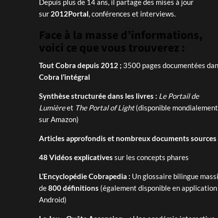
Depuis plus de 14 ans, il partage des mises à jour
sur
2012Portal
, conférences et interviews.
Face à la masse d’informations,
voici ce que vous trouverez :
Tout Cobra depuis 2012 ;
3500 pages documentées dans
Cobra l’intégral
Synthèse structurée dans les livres :
Le Portail de
Lumière
et
The Portal of Light
(disponible mondialement
sur Amazon)
Articles approfondis et nombreux documents sources
48 Vidéos explicatives
sur les concepts phares
L’Encyclopédie Cobrapedia :
Un glossaire bilingue massi
de
800 définitions
(également disponible en application
Android)