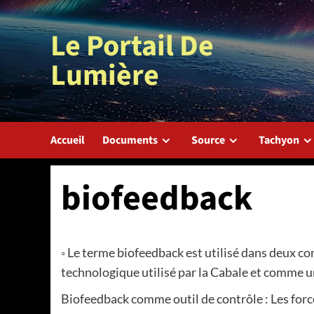
Aller
au
Le Portail De
contenu
Lumière
Accueil
Documents
Source
Tachyon
biofeedback
◦ Le terme biofeedback est utilisé dans deux c
technologique utilisé par la Cabale et comme un
Biofeedback comme outil de contrôle : Les forc