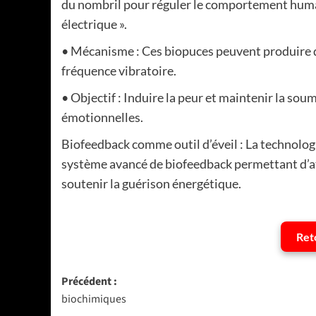
du nombril pour réguler le comportement huma
électrique ».
• Mécanisme : Ces biopuces peuvent produire de
fréquence vibratoire.
• Objectif : Induire la peur et maintenir la sou
émotionnelles.
Biofeedback comme outil d’éveil : La technolo
système avancé de biofeedback permettant d’att
soutenir la guérison énergétique.
Ret
Navigation
Précédent :
biochimiques
d’article