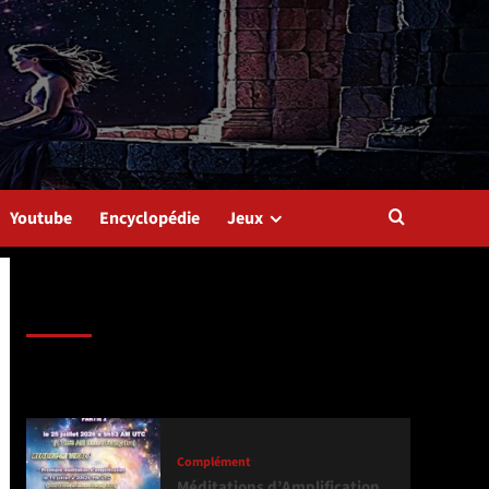
Youtube
Encyclopédie
Jeux
Dernière version
Populaires
Tendance
Complément
Méditations d’Amplification