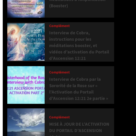
(Booster)
Complément
Interview de Cobra,
instructions pour les
méditations booster, et
vidéos d’activation du Portail
d’Ascension 12:21
Complément
Interview de Cobra par la
Sororité de la Rose sur «
l’Activation du Portail
d’Ascension 12:21 2e partie »
Complément
MISE À JOUR DE L’ACTIVATION
DU PORTAIL D’ASCENSION