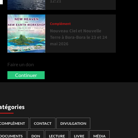
12:21
Complément
Nouveau Ciel et Nouvelle
Terre à Bora-Bora le 23 et 24
mai 2026
Faire un don
Continuer
atégories
COMPLÉMENT
CONTACT
DIVULGATION
DOCUMENTS
DON
LECTURE
LIVRE
MÉDIA