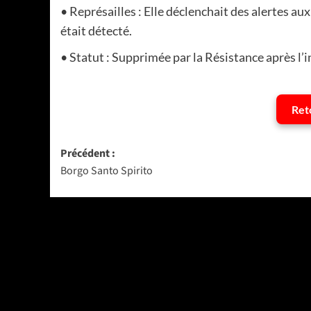
• Représailles : Elle déclenchait des alertes a
était détecté.
• Statut : Supprimée par la Résistance après l’i
Ret
Navigation
Précédent :
Borgo Santo Spirito
d’article