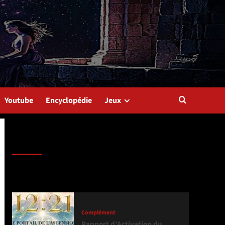
Youtube
Encyclopédie
Jeux
Dernière version
Populaires
Tendance
Complément
Rapport d’Activation du