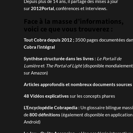
Depuis plus de 14 ans, il partage des mises à jour
sur
2012Portal
, conférences et interviews.
Face à la masse d’informations,
voici ce que vous trouverez :
Tout Cobra depuis 2012 ;
3500 pages documentées dans
Cobra l’intégral
Synthèse structurée dans les livres :
Le Portail de
Lumière
et
The Portal of Light
(disponible mondialement
sur Amazon)
Articles approfondis et nombreux documents sources
48 Vidéos explicatives
sur les concepts phares
L’Encyclopédie Cobrapedia :
Un glossaire bilingue massi
de
800 définitions
(également disponible en application
Android)