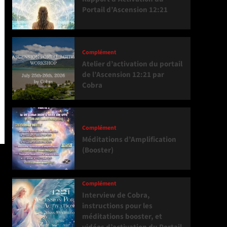
Portail d’Ascension 12:21
Complément
Atelier d’activation du portail
de l’Ascension 12:21 par
Cobra
Complément
Méditations d’Amplification
(Booster)
Complément
Interview de Cobra,
instructions pour les
méditations booster, et