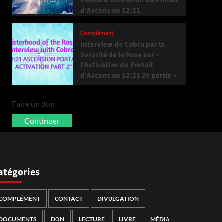
vidéos d’activation du Portail
d’Ascension 12:21
Complément
Interview de Cobra par la
Sororité de la Rose sur «
l’Activation du Portail
d’Ascension 12:21 2e partie »
Faire un don
Continuer
atégories
COMPLÉMENT
CONTACT
DIVULGATION
DOCUMENTS
DON
LECTURE
LIVRE
MÉDIA