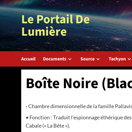
Aller
au
Le Portail De
contenu
Lumière
Accueil
Documents
Source
Tachyon
Boîte Noire (Bla
◦ Chambre dimensionnelle de la famille Pallavic
• Fonction : Traduit l’espionnage éthérique des
Cabale (« La Bête »).