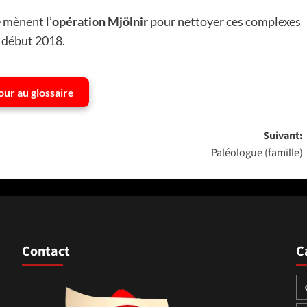
 mènent l’
opération Mjölnir
pour nettoyer ces complexes
s début 2018.
our au glossaire
Suivant:
Paléologue (famille)
Contact
C