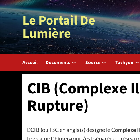
Aller
au
Le Portail De
contenu
Lumière
Accueil
Documents
Source
Tachyon
CIB (Complexe I
Rupture)
L’
CIB
(ou IBC en anglais) désigne le
Complexe I
le groupe
Chimera
qui s’est séparée du réseau d