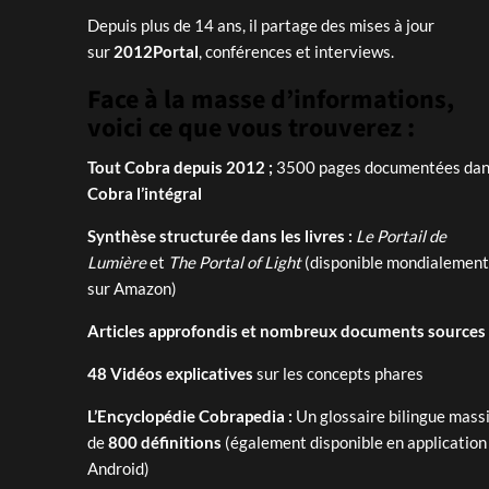
Depuis plus de 14 ans, il partage des mises à jour
sur
2012Portal
, conférences et interviews.
Face à la masse d’informations,
voici ce que vous trouverez :
Tout Cobra depuis 2012 ;
3500 pages documentées dans
Cobra l’intégral
Synthèse structurée dans les livres :
Le Portail de
Lumière
et
The Portal of Light
(disponible mondialement
sur Amazon)
Articles approfondis et nombreux documents sources
48 Vidéos explicatives
sur les concepts phares
L’Encyclopédie Cobrapedia :
Un glossaire bilingue massi
de
800 définitions
(également disponible en application
Android)