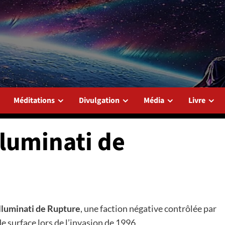
Méditations
Divulgation
Média
Livre
lluminati de
lluminati de Rupture
, une faction négative contrôlée par
e surface lors de l’invasion de 1996.