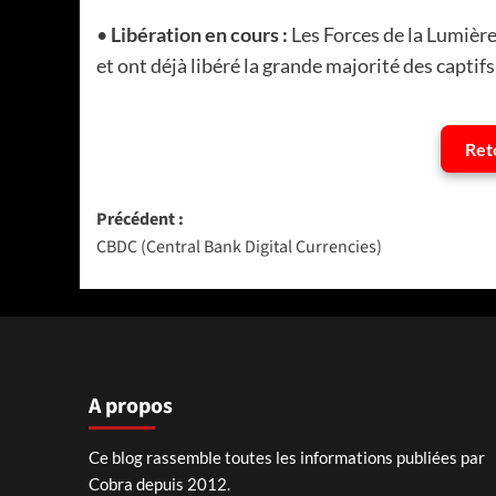
•
Libération en cours :
Les Forces de la Lumière
et ont déjà libéré la grande majorité des captif
Ret
Navigation
Précédent :
CBDC (Central Bank Digital Currencies)
d’article
A propos
Ce blog rassemble toutes les informations publiées par
Cobra depuis 2012.