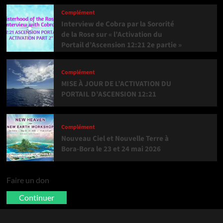
Complément
Interview de Cobra par la Sororité
de la Rose sur « l’Activation du
Portail d’Ascension 12:21 2e partie »
Complément
MISE À JOUR DE L’ACTIVATION DU
PORTAIL D’ASCENSION 12:21
Complément
Nouveau Ciel et Nouvelle Terre à
Bora-Bora le 23 et 24 mai 2026
Faire un don
Continuer