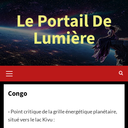
Aller
au
Le Portail De
contenu
Lumière
Menu
principal
Congo
◦ Point critique de la grille énergétique planétaire,
situé vers le lac Kivu :