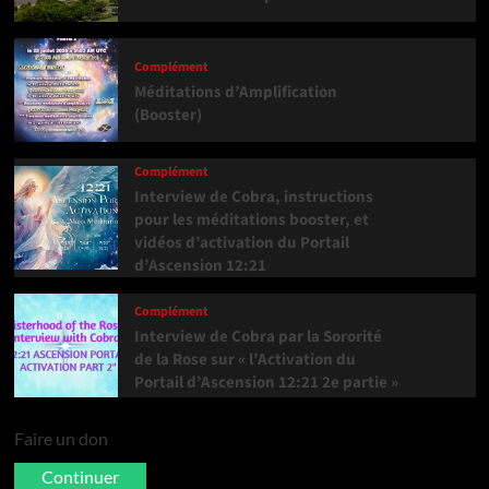
Complément
Méditations d’Amplification
(Booster)
Complément
Interview de Cobra, instructions
pour les méditations booster, et
vidéos d’activation du Portail
d’Ascension 12:21
Complément
Interview de Cobra par la Sororité
de la Rose sur « l’Activation du
Portail d’Ascension 12:21 2e partie »
Faire un don
Continuer