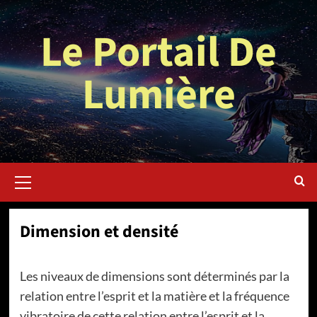
Aller
au
Le Portail De
contenu
Lumière
Menu
principal
Dimension et densité
Les niveaux de dimensions sont déterminés par la
relation entre l’esprit et la matière et la fréquence
vibratoire de cette relation entre l’esprit et la