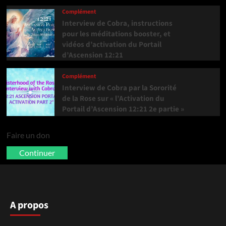
Complément
Interview de Cobra, instructions
pour les méditations booster, et
vidéos d’activation du Portail
d’Ascension 12:21
Complément
Interview de Cobra par la Sororité
de la Rose sur « l’Activation du
Portail d’Ascension 12:21 2e partie »
Faire un don
Continuer
A propos