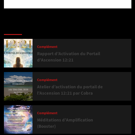
Dernière version
Populaires
Tendance
Complément
Rapport d’Activation du Portail
d’Ascension 12:21
Complément
Atelier d’activation du portail de
l’Ascension 12:21 par Cobra
Complément
Méditations d’Amplification
(Booster)