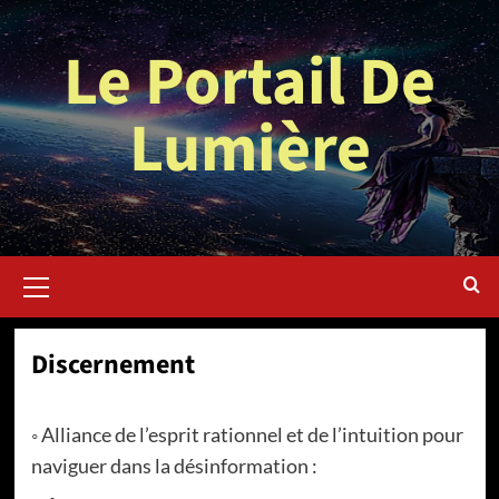
Aller
au
Le Portail De
contenu
Lumière
Menu
principal
Discernement
◦ Alliance de l’esprit rationnel et de l’intuition pour
naviguer dans la désinformation :