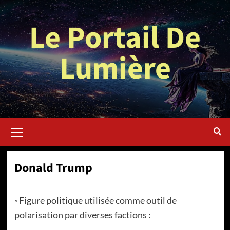
Aller
au
Le Portail De
contenu
Lumière
Menu
principal
Donald Trump
◦ Figure politique utilisée comme outil de
polarisation par diverses factions :