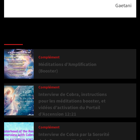
Gaetani
Dernière version
Populaires
Tendance
Complément
Méditations d’Amplification
(Booster)
Complément
Interview de Cobra, instructions
pour les méditations booster, et
vidéos d’activation du Portail
d’Ascension 12:21
Complément
Interview de Cobra par la Sororité