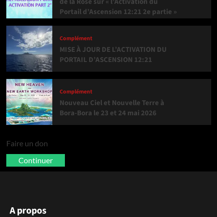
de la Rose sur « l’Activation du
Portail d’Ascension 12:21 2e partie »
Complément
MISE À JOUR DE L’ACTIVATION DU
PORTAIL D’ASCENSION 12:21
Complément
Nouveau Ciel et Nouvelle Terre à
Bora-Bora le 23 et 24 mai 2026
Faire un don
Continuer
A propos