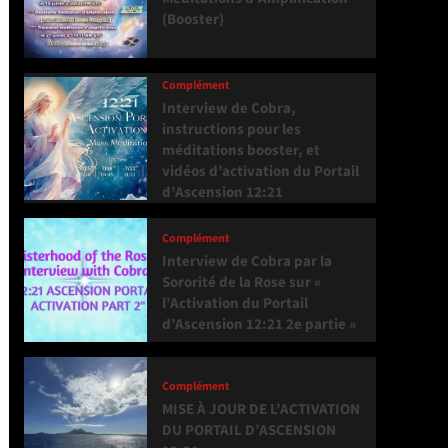
(Booster)
Complément
Interview de Cobra,
instructions pour les
méditations booster, et
vidéos d’activation du Portail
d’Ascension 12:21
Complément
Interview de Cobra par la
Sororité de la Rose sur «
l’Activation du Portail
d’Ascension 12:21 2e partie »
Complément
MISE À JOUR DE L’ACTIVATION
DU PORTAIL D’ASCENSION