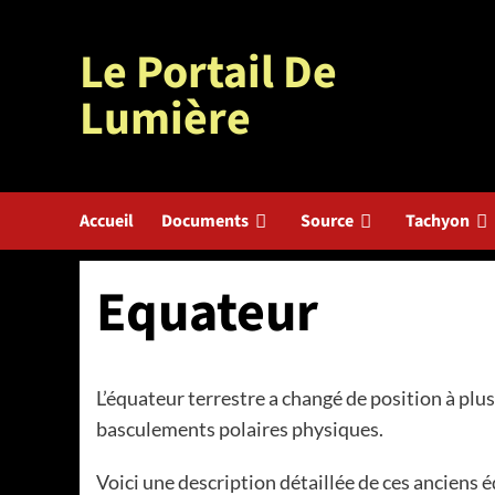
Aller
au
Le Portail De
contenu
Lumière
Accueil
Documents
Source
Tachyon
Equateur
L’équateur terrestre a changé de position à plus
basculements polaires physiques.
Voici une description détaillée de ces anciens 