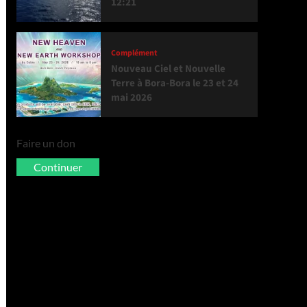
12:21
Complément
Nouveau Ciel et Nouvelle
Terre à Bora-Bora le 23 et 24
mai 2026
Faire un don
Continuer