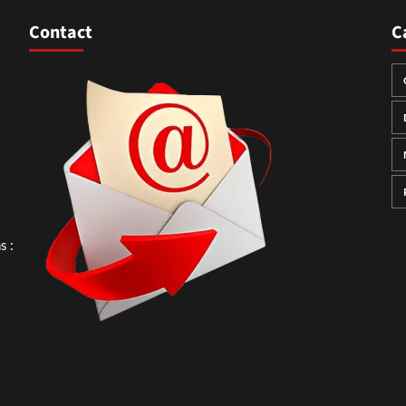
Contact
C
 :