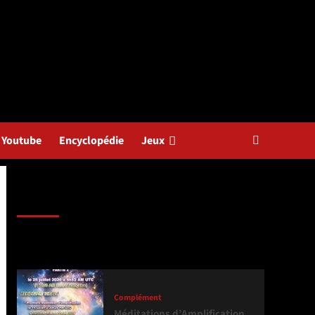
Youtube
Encyclopédie
Jeux
Dernière version
Populaires
Tendance
Complément
Méditations d’Amplification