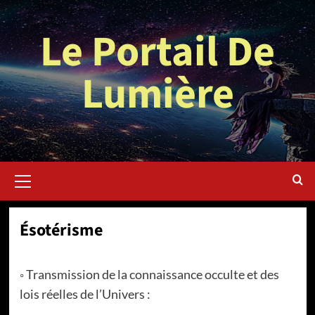
Aller
au
Le Portail De
contenu
Lumière
Menu
principal
Ésotérisme
◦ Transmission de la connaissance occulte et des
lois réelles de l’Univers :