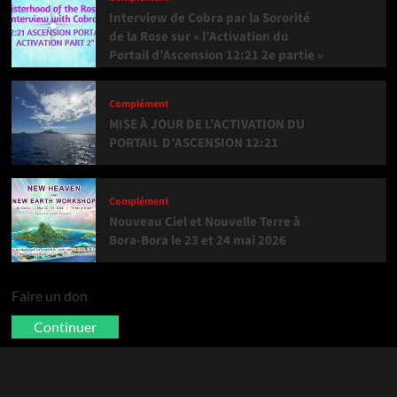
Interview de Cobra par la Sororité
de la Rose sur « l’Activation du
Portail d’Ascension 12:21 2e partie »
Complément
MISE À JOUR DE L’ACTIVATION DU
PORTAIL D’ASCENSION 12:21
Complément
Nouveau Ciel et Nouvelle Terre à
Bora-Bora le 23 et 24 mai 2026
Faire un don
Continuer