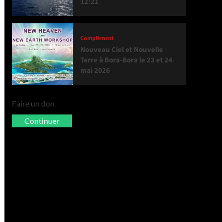
12:21
Complément
Nouveau Ciel et Nouvelle
Terre à Bora-Bora le 23 et 24
mai 2026
Faire un don
Continuer