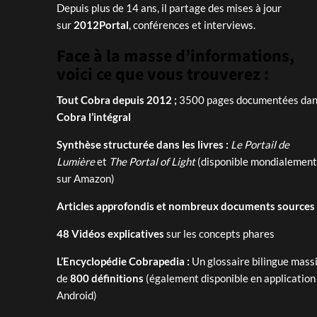
Depuis plus de 14 ans, il partage des mises à jour
sur
2012Portal
, conférences et interviews.
Face à la masse d’informations,
voici ce que vous trouverez :
Tout Cobra depuis 2012 ;
3500 pages documentées dans
Cobra l’intégral
Synthèse structurée dans les livres :
Le Portail de
Lumière
et
The Portal of Light
(disponible mondialement
sur Amazon)
Articles approfondis et nombreux documents sources
48 Vidéos explicatives
sur les concepts phares
L’Encyclopédie Cobrapedia :
Un glossaire bilingue massi
de
800 définitions
(également disponible en application
Android)