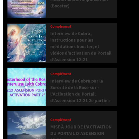
(Booster)
Complément
Interview de Cobra,
instructions pour les
méditations booster, et
vidéos d’activation du Portail
d’Ascension 12:21
Complément
Interview de Cobra par la
Sororité de la Rose sur «
l’Activation du Portail
d’Ascension 12:21 2e partie »
Complément
MISE À JOUR DE L’ACTIVATION
DU PORTAIL D’ASCENSION