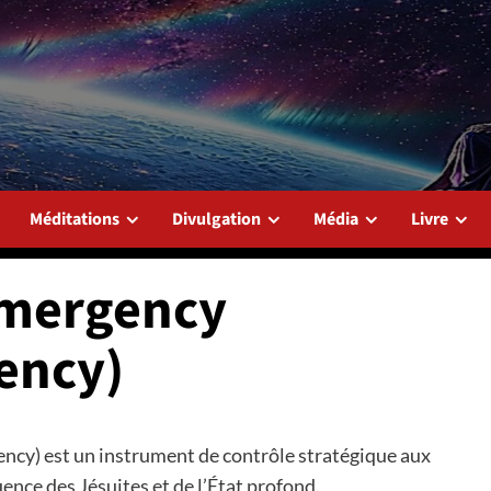
Méditations
Divulgation
Média
Livre
Emergency
ency)
y) est un instrument de contrôle stratégique aux
uence des Jésuites et de l’État profond.