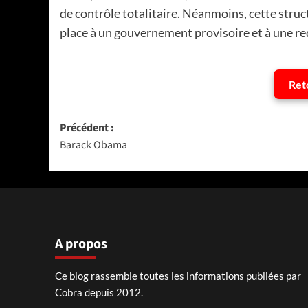
de contrôle totalitaire. Néanmoins, cette stru
place à un gouvernement provisoire et à une re
Ret
Navigation
Précédent :
Barack Obama
d’article
A propos
Ce blog rassemble toutes les informations publiées par
Cobra depuis 2012.