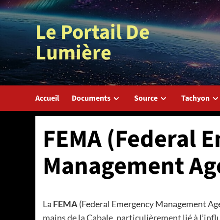
Aller
au
Le Portail De
contenu
Lumière
Accueil
Documents
Source
Tachyon
FEMA (Federal 
Management Ag
La
FEMA
(Federal Emergency Management Agenc
mains de la Cabale, particulièrement lié à l’infl