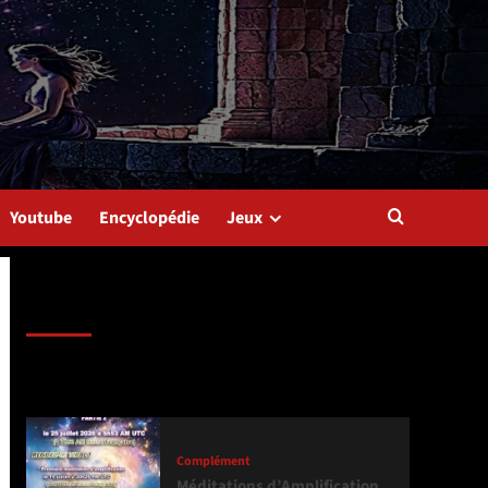
Youtube
Encyclopédie
Jeux
Dernière version
Populaires
Tendance
Complément
Méditations d’Amplification