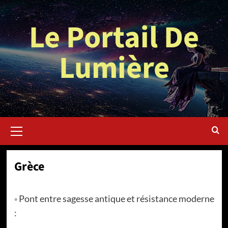
Aller
au
Le Portail De
contenu
Lumière
Menu
principal
Grèce
◦ Pont entre sagesse antique et résistance moderne
: