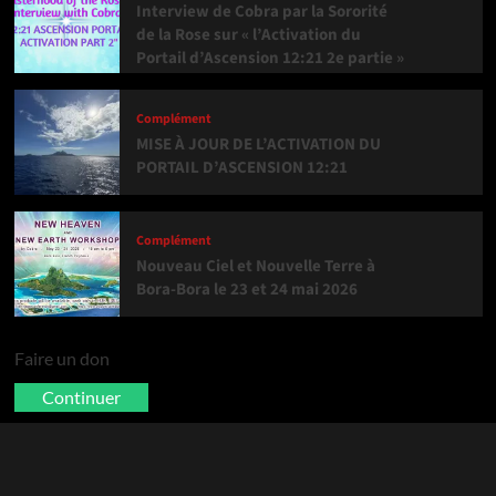
Interview de Cobra par la Sororité
de la Rose sur « l’Activation du
Portail d’Ascension 12:21 2e partie »
Complément
MISE À JOUR DE L’ACTIVATION DU
PORTAIL D’ASCENSION 12:21
Complément
Nouveau Ciel et Nouvelle Terre à
Bora-Bora le 23 et 24 mai 2026
Faire un don
Continuer