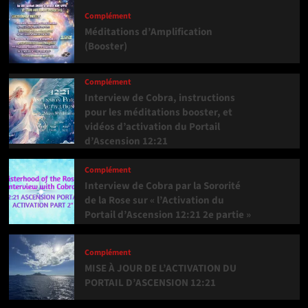
Complément
Méditations d’Amplification
(Booster)
Complément
Interview de Cobra, instructions
pour les méditations booster, et
vidéos d’activation du Portail
d’Ascension 12:21
Complément
Interview de Cobra par la Sororité
de la Rose sur « l’Activation du
Portail d’Ascension 12:21 2e partie »
Complément
MISE À JOUR DE L’ACTIVATION DU
PORTAIL D’ASCENSION 12:21