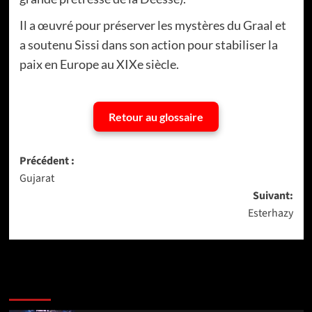
Il a œuvré pour préserver les mystères du Graal et
a soutenu Sissi dans son action pour stabiliser la
paix en Europe au XIXe siècle.
Retour au glossaire
Navigation
Précédent :
Gujarat
d’article
Suivant:
Esterhazy
Dernière version
Populaires
Tendance