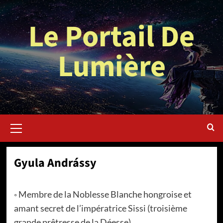
Aller
au
Le Portail De
contenu
Lumière
Menu
principal
Gyula Andrássy
◦ Membre de la Noblesse Blanche hongroise et
amant secret de l’impératrice Sissi (troisième
grande prêtresse de la Déesse).