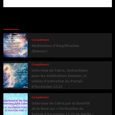
Dernière version
Populaires
Tendance
Complément
Méditations d’Amplification
(Booster)
Complément
Interview de Cobra, instructions
pour les méditations booster, et
vidéos d’activation du Portail
d’Ascension 12:21
Complément
Interview de Cobra par la Sororité
de la Rose sur « l’Activation du
Portail d’Ascension 12:21 2e partie »