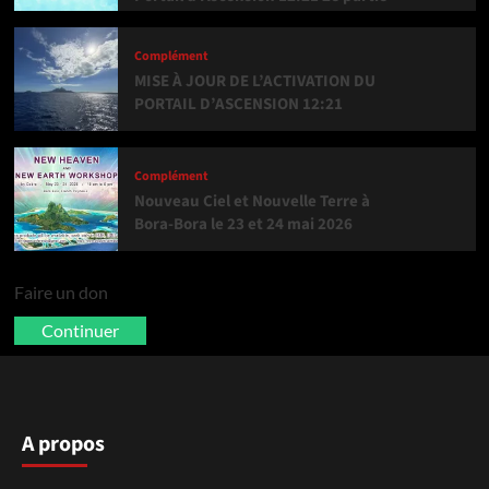
Complément
MISE À JOUR DE L’ACTIVATION DU
PORTAIL D’ASCENSION 12:21
Complément
Nouveau Ciel et Nouvelle Terre à
Bora-Bora le 23 et 24 mai 2026
Faire un don
Continuer
A propos