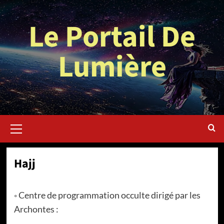
Aller
au
Le Portail De
contenu
Lumière
Menu
principal
Hajj
◦ Centre de programmation occulte dirigé par les
Archontes :