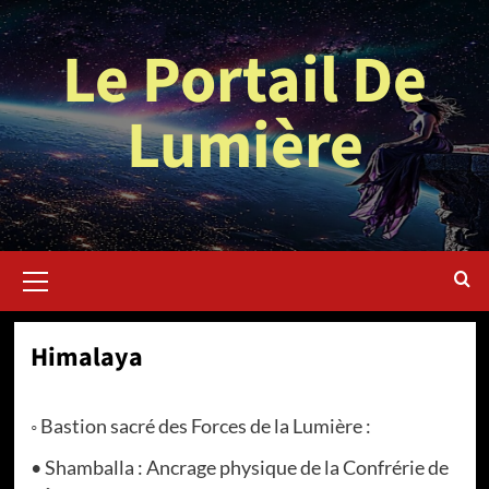
Aller
au
Le Portail De
contenu
Lumière
Menu
principal
Himalaya
◦ Bastion sacré des Forces de la Lumière :
• Shamballa : Ancrage physique de la Confrérie de