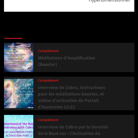
Hyperdimensionnel
Dernière version
Populaires
Tendance
Complément
Méditations d’Amplification
(Booster)
Complément
Interview de Cobra, instructions
pour les méditations booster, et
vidéos d’activation du Portail
d’Ascension 12:21
Complément
Interview de Cobra par la Sororité
de la Rose sur « l’Activation du