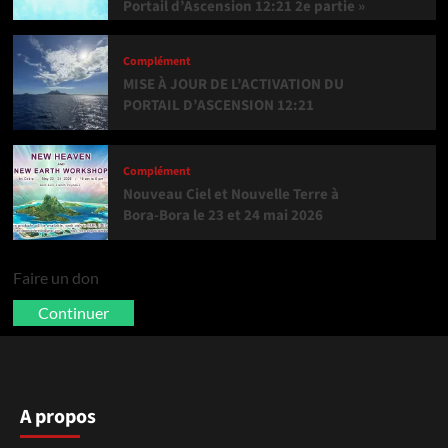
Portail d’Ascension 12:21 2e partie »
Complément
MISE À JOUR DE L’ACTIVATION DU
PORTAIL D’ASCENSION 12:21
Complément
Nouveau Ciel et Nouvelle Terre à
Bora-Bora le 23 et 24 mai 2026
Faire un don
Continuer
A propos