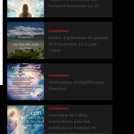
Portail d’Ascension 12:21
Complément
Atelier d’activation du portail
de l’Ascension 12:21 par
Cobra
Complément
Méditations d’Amplification
(Booster)
Complément
Interview de Cobra,
instructions pour les
méditations booster, et