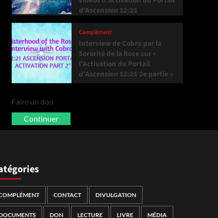
vidéos d’activation du Portail
d’Ascension 12:21
Complément
Interview de Cobra par la
Sororité de la Rose sur «
l’Activation du Portail
d’Ascension 12:21 2e partie »
Faire un don
Continuer
atégories
COMPLÉMENT
CONTACT
DIVULGATION
DOCUMENTS
DON
LECTURE
LIVRE
MÉDIA