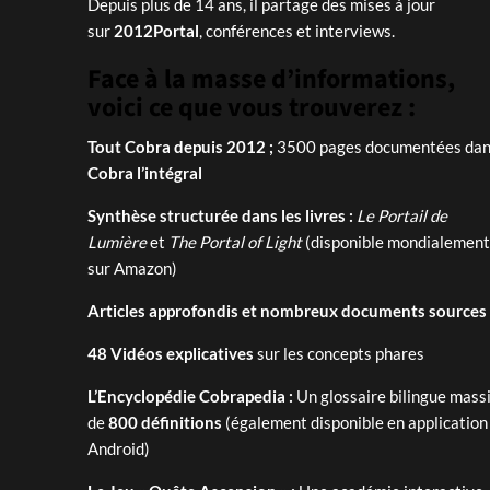
Depuis plus de 14 ans, il partage des mises à jour
sur
2012Portal
, conférences et interviews.
Face à la masse d’informations,
voici ce que vous trouverez :
Tout Cobra depuis 2012 ;
3500 pages documentées dans
Cobra l’intégral
Synthèse structurée dans les livres :
Le Portail de
Lumière
et
The Portal of Light
(disponible mondialement
sur Amazon)
Articles approfondis et nombreux documents sources
48 Vidéos explicatives
sur les concepts phares
L’Encyclopédie Cobrapedia :
Un glossaire bilingue massi
de
800 définitions
(également disponible en application
Android)