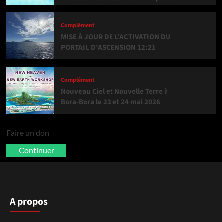
Complément
MISE À JOUR DE L’ACTIVATION DU
PORTAIL D’ASCENSION 12:21
Complément
Nouveau Ciel et Nouvelle Terre à
Bora-Bora le 23 et 24 mai 2026
Faire un don
Continuer
A propos