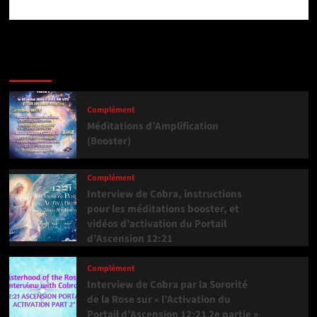
Dernière version
Populaires
Tendance
Complément
Méditations d’Amplification
(Booster)
Complément
Interview de Cobra, instructions
pour les méditations booster, et
vidéos d’activation du Portail
d’Ascension 12:21
Complément
Interview de Cobra par la Sororité
de la Rose sur « l’Activation du
Portail d’Ascension 12:21 2e partie »