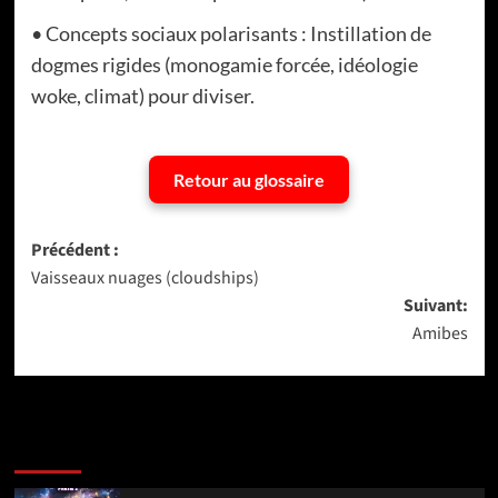
• Concepts sociaux polarisants : Instillation de
dogmes rigides (monogamie forcée, idéologie
woke, climat) pour diviser.
Retour au glossaire
Navigation
Précédent :
Vaisseaux nuages (cloudships)
d’article
Suivant:
Amibes
Dernière version
Populaires
Tendance