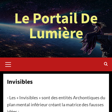
Aller
au
Le Portail De
contenu
Lumière
Menu
principal
Invisibles
◦ Les « Invisibles » sont des entités Archontiques du
plan mental inférieur créant la matrice des fausses
idées :