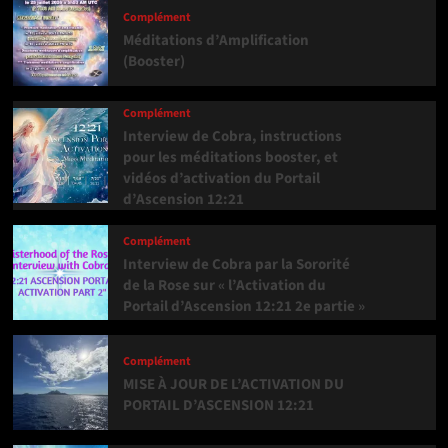
Complément
Méditations d’Amplification
(Booster)
Complément
Interview de Cobra, instructions
pour les méditations booster, et
vidéos d’activation du Portail
d’Ascension 12:21
Complément
Interview de Cobra par la Sororité
de la Rose sur « l’Activation du
Portail d’Ascension 12:21 2e partie »
Complément
MISE À JOUR DE L’ACTIVATION DU
PORTAIL D’ASCENSION 12:21