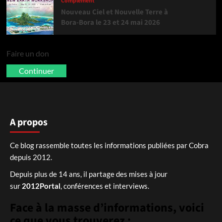
Complément
Nouveau Ciel et Nouvelle Terre à
Bora-Bora le 23 et 24 mai 2026
Faire un don
Continuer
A propos
Ce blog rassemble toutes les informations publiées par Cobra
depuis 2012.
Depuis plus de 14 ans, il partage des mises à jour
sur
2012Portal
, conférences et interviews.
Face à la masse d’informations, voici
ce que vous trouverez :