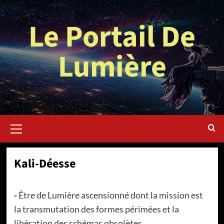
Aller
au
Le Portail De
contenu
Lumière
Menu
principal
Kali-Déesse
◦ Être de Lumière ascensionné dont la mission est
la transmutation des formes périmées et la
libération des schémas obsolètes.