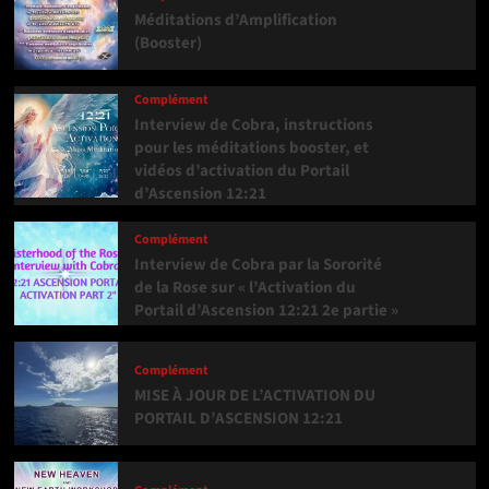
Méditations d’Amplification
(Booster)
Complément
Interview de Cobra, instructions
pour les méditations booster, et
vidéos d’activation du Portail
d’Ascension 12:21
Complément
Interview de Cobra par la Sororité
de la Rose sur « l’Activation du
Portail d’Ascension 12:21 2e partie »
Complément
MISE À JOUR DE L’ACTIVATION DU
PORTAIL D’ASCENSION 12:21