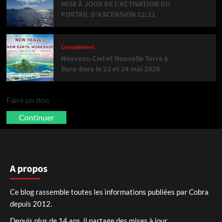
MISE À JOUR DE L’ACTIVATION DU
PORTAIL D’ASCENSION 12:21
Complément
Nouveau Ciel et Nouvelle Terre à
Bora-Bora le 23 et 24 mai 2026
Faire un don
Continuer
A propos
Ce blog rassemble toutes les informations publiées par Cobra
depuis 2012.
Depuis plus de 14 ans, il partage des mises à jour