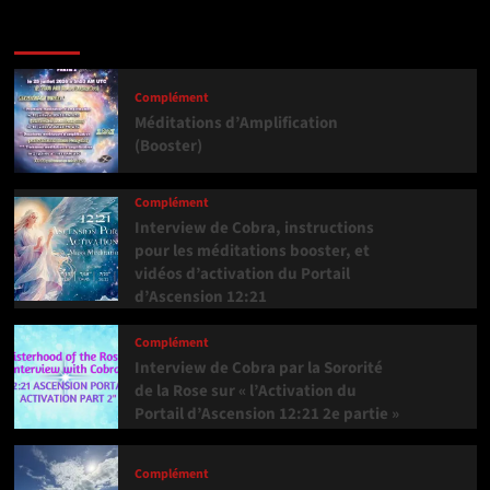
Dernière version
Populaires
Tendance
Complément
Méditations d’Amplification
(Booster)
Complément
Interview de Cobra, instructions
pour les méditations booster, et
vidéos d’activation du Portail
d’Ascension 12:21
Complément
Interview de Cobra par la Sororité
de la Rose sur « l’Activation du
Portail d’Ascension 12:21 2e partie »
Complément