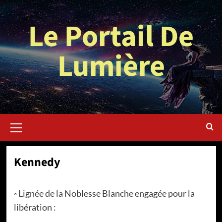
Aller
au
Le Portail De
contenu
Lumière
Menu
principal
Kennedy
◦ Lignée de la Noblesse Blanche engagée pour la
libération :