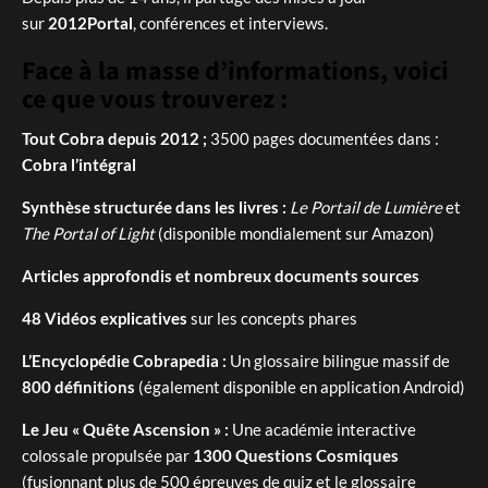
sur
2012Portal
, conférences et interviews.
Face à la masse d’informations, voici
ce que vous trouverez :
Tout Cobra depuis 2012 ;
3500 pages documentées dans :
Cobra l’intégral
Synthèse structurée dans les livres :
Le Portail de Lumière
et
The Portal of Light
(disponible mondialement sur Amazon)
Articles approfondis et nombreux documents sources
48 Vidéos explicatives
sur les concepts phares
L’Encyclopédie Cobrapedia :
Un glossaire bilingue massif de
800 définitions
(également disponible en application Android)
Le Jeu « Quête Ascension » :
Une académie interactive
colossale propulsée par
1300 Questions Cosmiques
(fusionnant plus de 500 épreuves de quiz et le glossaire