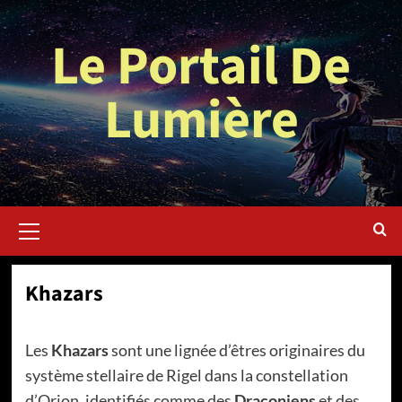
Aller
au
Le Portail De
contenu
Lumière
Menu
principal
Khazars
Les
Khazars
sont une lignée d’êtres originaires du
système stellaire de Rigel dans la constellation
d’Orion, identifiés comme des
Draconiens
et des