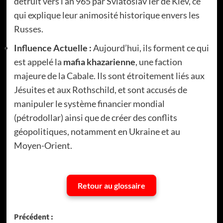
détruit vers l’an 965 par Sviatoslav Ier de Kiev, ce
qui explique leur animosité historique envers les
Russes.
Influence Actuelle :
Aujourd’hui, ils forment ce qui
est appelé la
mafia khazarienne
, une faction
majeure de la Cabale. Ils sont étroitement liés aux
Jésuites et aux Rothschild, et sont accusés de
manipuler le système financier mondial
(pétrodollar) ainsi que de créer des conflits
géopolitiques, notamment en Ukraine et au
Moyen-Orient.
Retour au glossaire
Navigation
Précédent :