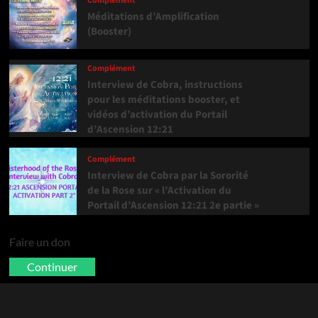
Complément
Méditations d’Amplification
(Booster)
Complément
Interview de Cobra, instructions
pour les méditations booster, et
vidéos d’activation du Portail
d’Ascension 12:21
Complément
Interview de Cobra par la Sororité
de la Rose sur « l’Activation du
Portail d’Ascension 12:21 2e partie »
Faire un don
Continuer