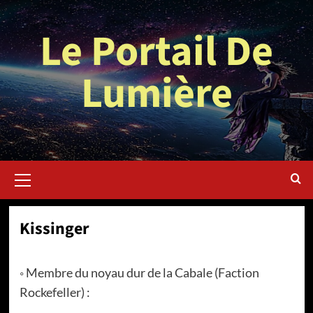
Aller
au
Le Portail De
contenu
Lumière
Menu
principal
Kissinger
◦ Membre du noyau dur de la Cabale (Faction
Rockefeller) :