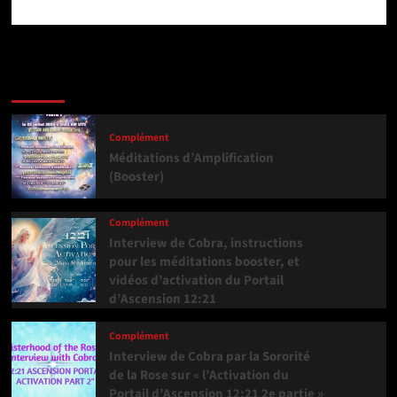
Dernière version
Populaires
Tendance
Complément
Méditations d’Amplification
(Booster)
Complément
Interview de Cobra, instructions
pour les méditations booster, et
vidéos d’activation du Portail
d’Ascension 12:21
Complément
Interview de Cobra par la Sororité
de la Rose sur « l’Activation du
Portail d’Ascension 12:21 2e partie »