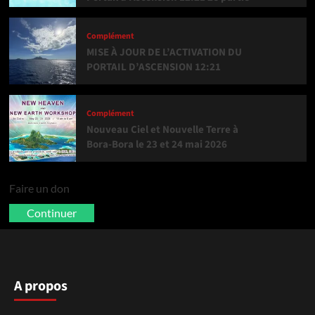
Complément
MISE À JOUR DE L’ACTIVATION DU
PORTAIL D’ASCENSION 12:21
Complément
Nouveau Ciel et Nouvelle Terre à
Bora-Bora le 23 et 24 mai 2026
Faire un don
Continuer
A propos