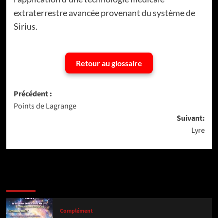
extraterrestre avancée provenant du système de
Sirius.
Retour au glossaire
Navigation
Précédent :
Points de Lagrange
d’article
Suivant:
Lyre
Dernière version
Populaires
Tendance
Complément