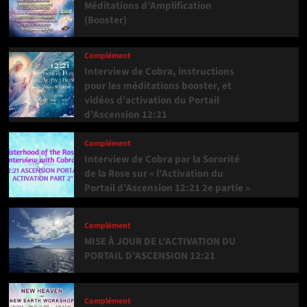
Méditations d’Amplification
(Booster)
Complément
Interview de Cobra, instructions
pour les méditations booster, et
vidéos d’activation du Portail
d’Ascension 12:21
Complément
Interview de Cobra par la Sororité
de la Rose sur « l’Activation du
Portail d’Ascension 12:21 2e partie »
Complément
MISE À JOUR DE L’ACTIVATION DU
PORTAIL D’ASCENSION 12:21
Complément