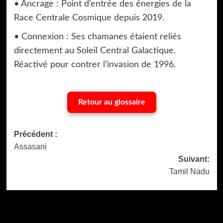
• Ancrage : Point d’entrée des énergies de la
Race Centrale Cosmique depuis 2019.
• Connexion : Ses chamanes étaient reliés
directement au Soleil Central Galactique.
Réactivé pour contrer l’invasion de 1996.
Retour au glossaire
Navigation
Précédent :
Assasani
d’article
Suivant:
Tamil Nadu
Dernière version
Populaires