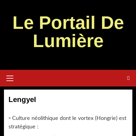
Aller
au
Le Portail De
contenu
Lumière
Menu
principal
Lengyel
◦ Culture néolithique dont le vortex (Hongrie) est
stratégique :