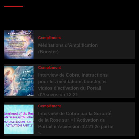
Tendance
Complément
Méditations d’Amplification
(Booster)
Complément
Interview de Cobra, instructions
pour les méditations booster, et
vidéos d’activation du Portail
d’Ascension 12:21
Complément
Interview de Cobra par la Sororité
de la Rose sur « l’Activation du
Portail d’Ascension 12:21 2e partie
»