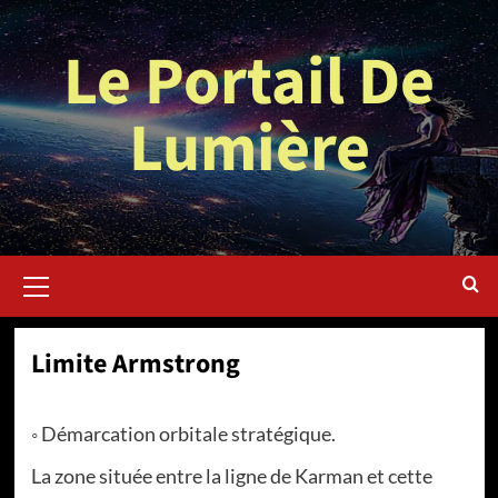
Aller
au
Le Portail De
contenu
Lumière
Menu
principal
Limite Armstrong
◦ Démarcation orbitale stratégique.
La zone située entre la ligne de Karman et cette