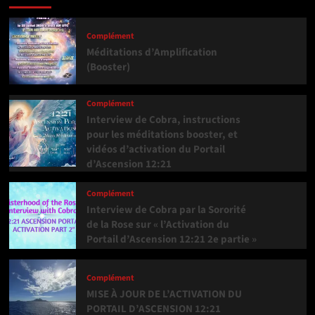
Complément
Méditations d’Amplification
(Booster)
Complément
Interview de Cobra, instructions
pour les méditations booster, et
vidéos d’activation du Portail
d’Ascension 12:21
Complément
Interview de Cobra par la Sororité
de la Rose sur « l’Activation du
Portail d’Ascension 12:21 2e partie »
Complément
MISE À JOUR DE L’ACTIVATION DU
PORTAIL D’ASCENSION 12:21