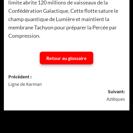
limite abrite 120 millions de vaisseaux de la
Confédération Galactique. Cette flotte sature le
champ quantique de Lumière et maintient la
membrane Tachyon pour préparer la Percée par
Compression.
Retour au glossaire
Navigation
Précédent :
Ligne de Karman
d’article
Suivant:
Aztèques
Dernière version
Populaires
Tendance