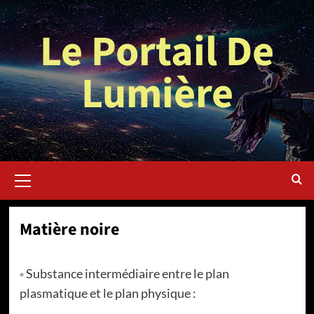
Aller
au
Le Portail De
contenu
Lumière
Menu
principal
Matière noire
◦ Substance intermédiaire entre le plan
plasmatique et le plan physique :