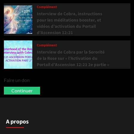
Complément
Interview de Cobra, instructions
pour les méditations booster, et
vidéos d’activation du Portail
d’Ascension 12:21
Complément
Interview de Cobra par la Sororité
de la Rose sur « l’Activation du
Portail d’Ascension 12:21 2e partie »
Faire un don
Continuer
A propos