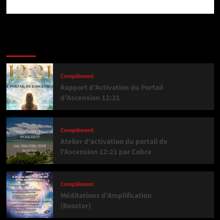
Dernière version
Populaires
Tendance
Complément
Rapport d’Activation du Portail
d’Ascension 12:21
Complément
Atelier d’activation du portail de
l’Ascension 12:21 par Cobra
Complément
Méditations d’Amplification
(Booster)