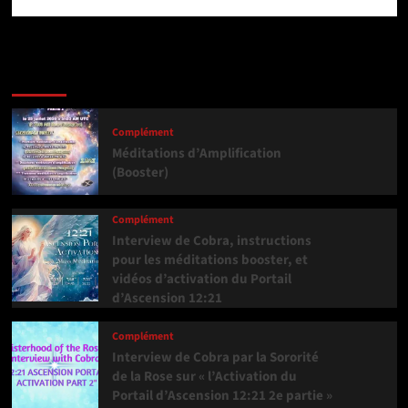
Dernière version
Populaires
Tendance
Complément
Méditations d’Amplification
(Booster)
Complément
Interview de Cobra, instructions
pour les méditations booster, et
vidéos d’activation du Portail
d’Ascension 12:21
Complément
Interview de Cobra par la Sororité
de la Rose sur « l’Activation du
Portail d’Ascension 12:21 2e partie »