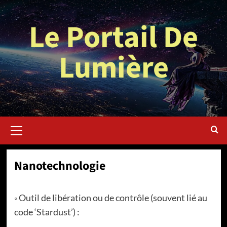
Aller
au
Le Portail De
contenu
Lumière
Menu
principal
Nanotechnologie
◦ Outil de libération ou de contrôle (souvent lié au
code ‘Stardust’) :