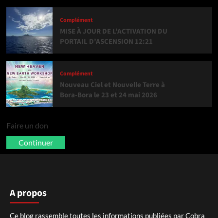
Complément
MISE À JOUR DE L’ACTIVATION DU
PORTAIL D’ASCENSION 12:21
Complément
Nouveau Ciel et Nouvelle Terre à
Bora-Bora le 23 et 24 mai 2026
Faire un don
Continuer
A propos
Ce blog rassemble toutes les informations publiées par Cobra