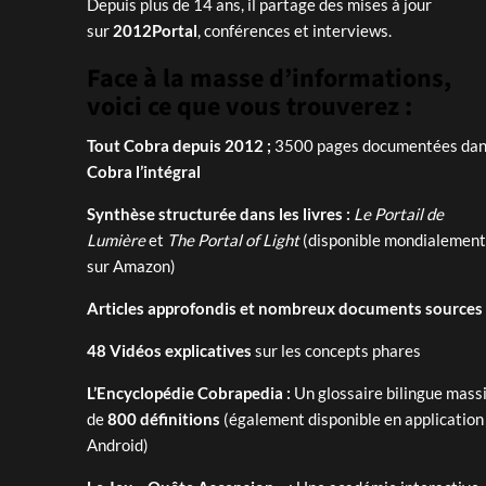
Depuis plus de 14 ans, il partage des mises à jour
sur
2012Portal
, conférences et interviews.
Face à la masse d’informations,
voici ce que vous trouverez :
Tout Cobra depuis 2012 ;
3500 pages documentées dans
Cobra l’intégral
Synthèse structurée dans les livres :
Le Portail de
Lumière
et
The Portal of Light
(disponible mondialement
sur Amazon)
Articles approfondis et nombreux documents sources
48 Vidéos explicatives
sur les concepts phares
L’Encyclopédie Cobrapedia :
Un glossaire bilingue massi
de
800 définitions
(également disponible en application
Android)