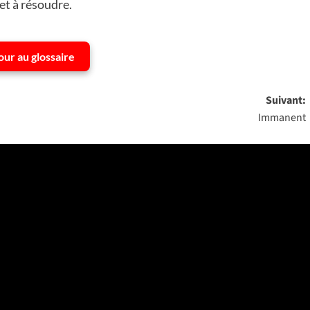
et à résoudre.
our au glossaire
Suivant:
Immanent