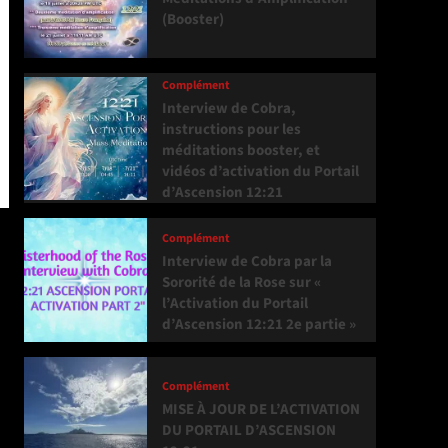
(Booster)
Complément
Interview de Cobra,
instructions pour les
méditations booster, et
vidéos d’activation du Portail
d’Ascension 12:21
Complément
Interview de Cobra par la
Sororité de la Rose sur «
l’Activation du Portail
d’Ascension 12:21 2e partie »
Complément
MISE À JOUR DE L’ACTIVATION
DU PORTAIL D’ASCENSION