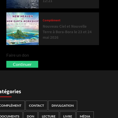
12:21
Complément
Nouveau Ciel et Nouvelle
Terre à Bora-Bora le 23 et 24
mai 2026
Faire un don
Continuer
atégories
COMPLÉMENT
CONTACT
DIVULGATION
DOCUMENTS
DON
LECTURE
LIVRE
MÉDIA