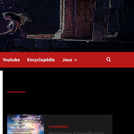
Youtube
Encyclopédie
Jeux
Dernière version
Populaires
Tendance
Complément
Méditations d’Amplification