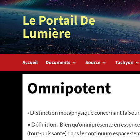
Aller
au
Le Portail De
contenu
Lumière
Accueil
Documents
Source
Tachyon
Omnipotent
◦ Distinction métaphysique concernant la Sour
• Définition : Bien qu’omniprésente en essenc
(tout-puissante) dans le continuum espace-temp