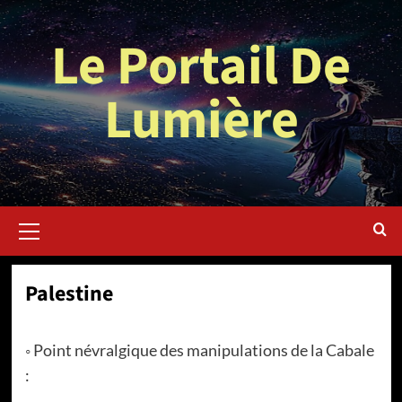
Aller
au
Le Portail De
contenu
Lumière
Menu
principal
Palestine
◦ Point névralgique des manipulations de la Cabale
: