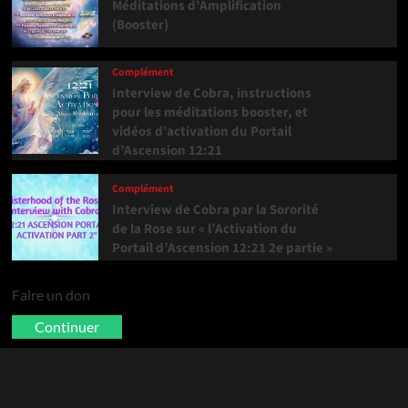
Méditations d’Amplification
(Booster)
Complément
Interview de Cobra, instructions
pour les méditations booster, et
vidéos d’activation du Portail
d’Ascension 12:21
Complément
Interview de Cobra par la Sororité
de la Rose sur « l’Activation du
Portail d’Ascension 12:21 2e partie »
Faire un don
Continuer