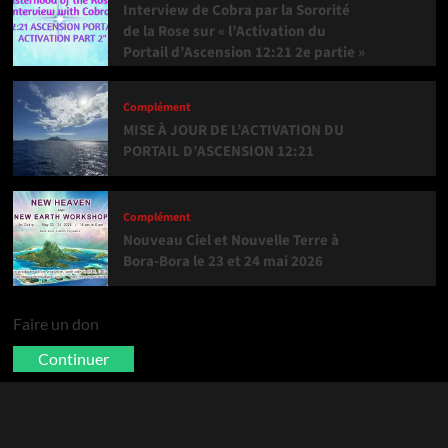
Interview de Cobra par la Sororité
de la Rose sur « l’Activation du
Portail d’Ascension 12:21 2e partie »
Complément
MISE À JOUR DE L’ACTIVATION DU
PORTAIL D’ASCENSION 12:21
Complément
Nouveau Ciel et Nouvelle Terre à
Bora-Bora le 23 et 24 mai 2026
Faire un don
Continuer