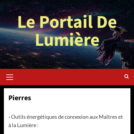
Aller
au
Le Portail De
contenu
Lumière
Menu
principal
Pierres
◦ Outils énergétiques de connexion aux Maîtres et
à la Lumière :