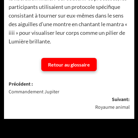
participants utilisaient un protocole spécifique
consistant à tourner sur eux-mêmes dans le sens
des aiguilles d’une montre en chantant le mantra «
iiii » pour visualiser leur corps comme un pilier de
Lumière brillante.
Retour au glossaire
Navigation
Précédent :
Commandement Jupiter
d’article
Suivant:
Royaume animal