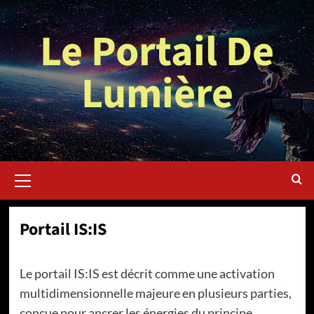
Aller
au
Le Portail De
contenu
Lumière
Menu
principal
Portail IS:IS
Le portail IS:IS est décrit comme une activation
multidimensionnelle majeure en plusieurs parties,
conçue pour ancrer les énergies du principe