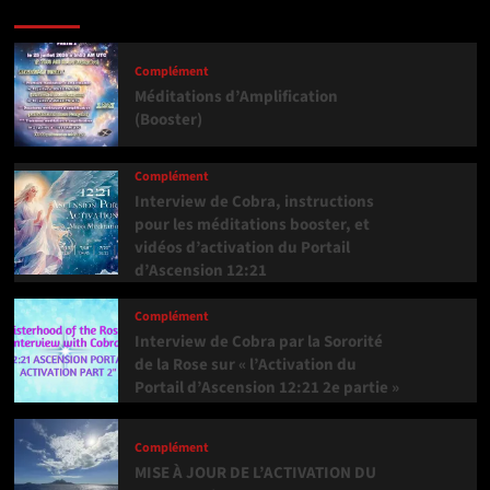
Dernière version
Populaires
Tendance
Complément
Méditations d’Amplification
(Booster)
Complément
Interview de Cobra, instructions
pour les méditations booster, et
vidéos d’activation du Portail
d’Ascension 12:21
Complément
Interview de Cobra par la Sororité
de la Rose sur « l’Activation du
Portail d’Ascension 12:21 2e partie »
Complément
MISE À JOUR DE L’ACTIVATION DU