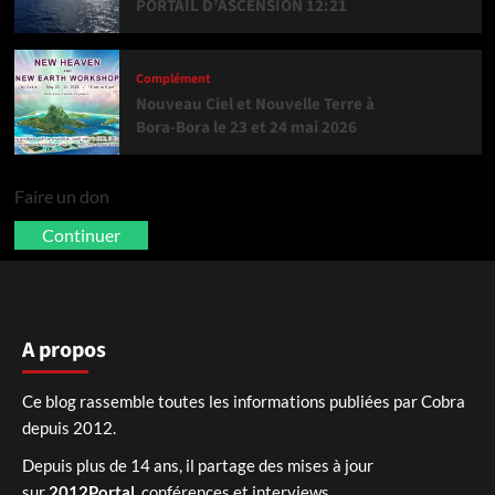
PORTAIL D’ASCENSION 12:21
Complément
Nouveau Ciel et Nouvelle Terre à
Bora-Bora le 23 et 24 mai 2026
Faire un don
Continuer
A propos
Ce blog rassemble toutes les informations publiées par Cobra
depuis 2012.
Depuis plus de 14 ans, il partage des mises à jour
sur
2012Portal
, conférences et interviews.