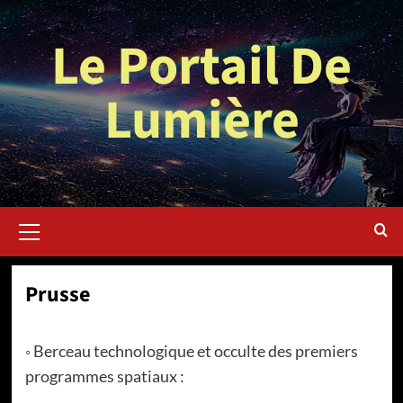
Aller
au
Le Portail De
contenu
Lumière
Menu
principal
Prusse
◦ Berceau technologique et occulte des premiers
programmes spatiaux :