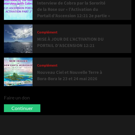
Interview de Cobra par la Sororité
de la Rose sur « l’Activation du
Portail d’Ascension 12:21 2e partie »
Complément
MISE À JOUR DE L’ACTIVATION DU
PORTAIL D’ASCENSION 12:21
Complément
Nouveau Ciel et Nouvelle Terre à
Bora-Bora le 23 et 24 mai 2026
Faire un don
Continuer