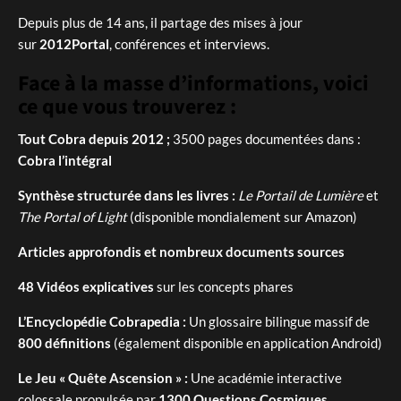
Depuis plus de 14 ans, il partage des mises à jour
sur
2012Portal
, conférences et interviews.
Face à la masse d’informations, voici
ce que vous trouverez :
Tout Cobra depuis 2012 ;
3500 pages documentées dans :
Cobra l’intégral
Synthèse structurée dans les livres :
Le Portail de Lumière
et
The Portal of Light
(disponible mondialement sur Amazon)
Articles approfondis et nombreux documents sources
48 Vidéos explicatives
sur les concepts phares
L’Encyclopédie Cobrapedia :
Un glossaire bilingue massif de
800 définitions
(également disponible en application Android)
Le Jeu « Quête Ascension » :
Une académie interactive
colossale propulsée par
1300 Questions Cosmiques