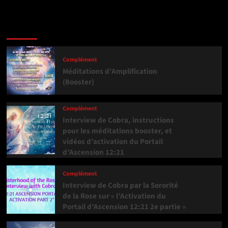
Dernière version
Populaires
Tendance
Complément
Méditations d’Amplification
(Booster)
Complément
Interview de Cobra, instructions
pour les méditations booster, et
vidéos d’activation du Portail
d’Ascension 12:21
Complément
Interview de Cobra par la Sororité
de la Rose sur « l’Activation du
Portail d’Ascension 12:21 2e partie »