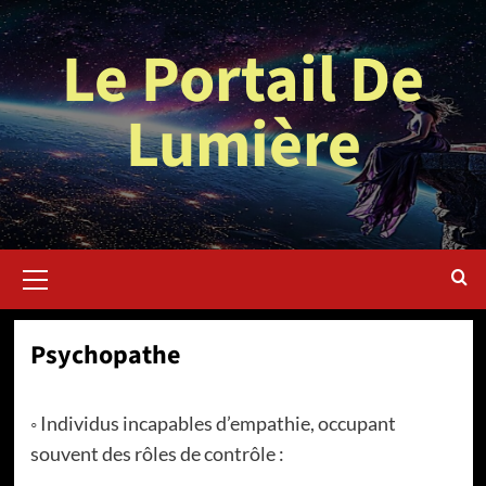
Aller
au
Le Portail De
contenu
Lumière
Menu
principal
Psychopathe
◦ Individus incapables d’empathie, occupant
souvent des rôles de contrôle :