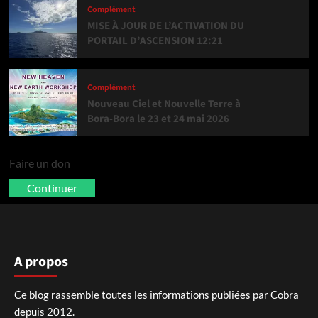
Complément
MISE À JOUR DE L’ACTIVATION DU
PORTAIL D’ASCENSION 12:21
Complément
Nouveau Ciel et Nouvelle Terre à
Bora-Bora le 23 et 24 mai 2026
Faire un don
Continuer
A propos
Ce blog rassemble toutes les informations publiées par Cobra
depuis 2012.