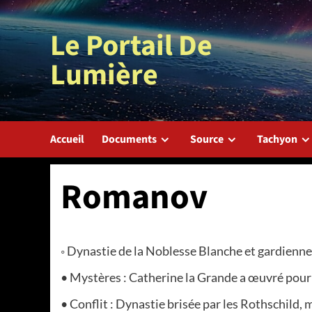
Aller
au
Le Portail De
contenu
Lumière
Accueil
Documents
Source
Tachyon
Romanov
◦ Dynastie de la Noblesse Blanche et gardienne 
• Mystères : Catherine la Grande a œuvré pour 
• Conflit : Dynastie brisée par les Rothschild,