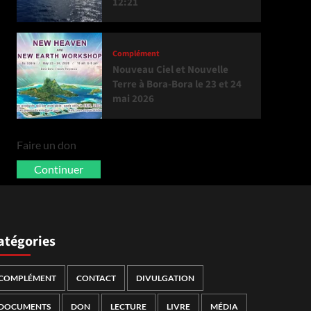
12:21
Complément
Nouveau Ciel et Nouvelle
Terre à Bora-Bora le 23 et 24
mai 2026
Faire un don
Continuer
atégories
COMPLÉMENT
CONTACT
DIVULGATION
DOCUMENTS
DON
LECTURE
LIVRE
MÉDIA