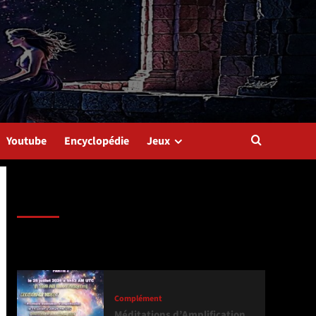
Youtube
Encyclopédie
Jeux
Dernière version
Populaires
Tendance
Complément
Méditations d’Amplification