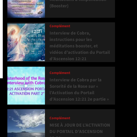
(Booster)
Complément
Interview de Cobra,
instructions pour les
méditations booster, et
vidéos d’activation du Portail
d’Ascension 12:21
Complément
Interview de Cobra par la
Sororité de la Rose sur «
l’Activation du Portail
d’Ascension 12:21 2e partie »
Complément
MISE À JOUR DE L’ACTIVATION
DU PORTAIL D’ASCENSION