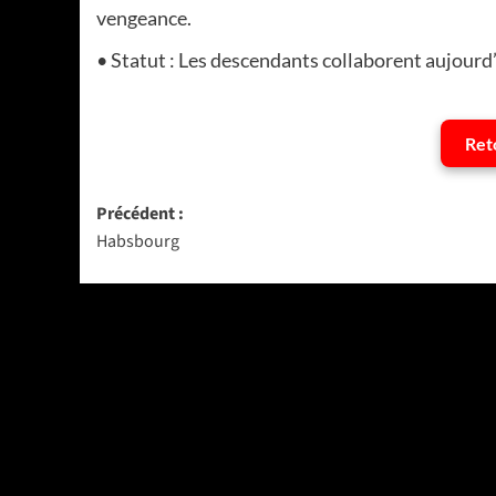
vengeance.
• Statut : Les descendants collaborent aujourd’h
Ret
Navigation
Précédent :
Habsbourg
d’article