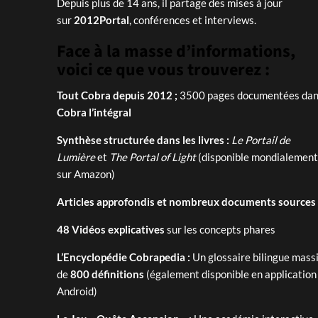
Depuis plus de 14 ans, il partage des mises à jour
sur
2012Portal
, conférences et interviews.
Face à la masse d’informations,
voici ce que vous trouverez :
Tout Cobra depuis 2012 ;
3500 pages documentées dans
Cobra l’intégral
Synthèse structurée dans les livres :
Le Portail de
Lumière
et
The Portal of Light
(disponible mondialement
sur Amazon)
Articles approfondis et nombreux documents sources
48 Vidéos explicatives
sur les concepts phares
L’Encyclopédie Cobrapedia :
Un glossaire bilingue massi
de
800 définitions
(également disponible en application
Android)