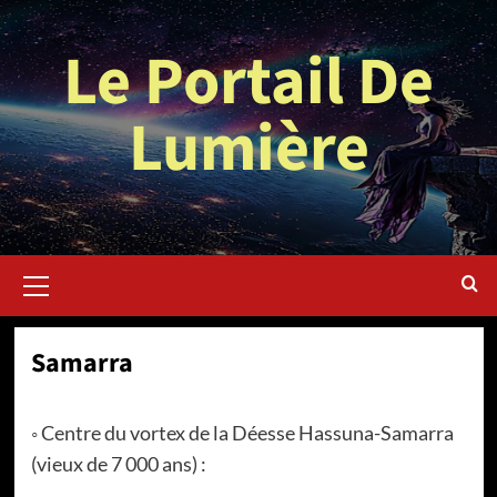
Aller
au
Le Portail De
contenu
Lumière
Menu
principal
Samarra
◦ Centre du vortex de la Déesse Hassuna-Samarra
(vieux de 7 000 ans) :