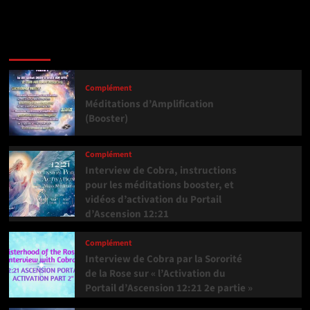
Dernière version
Populaires
Tendance
Complément
Méditations d’Amplification
(Booster)
Complément
Interview de Cobra, instructions
pour les méditations booster, et
vidéos d’activation du Portail
d’Ascension 12:21
Complément
Interview de Cobra par la Sororité
de la Rose sur « l’Activation du
Portail d’Ascension 12:21 2e partie »