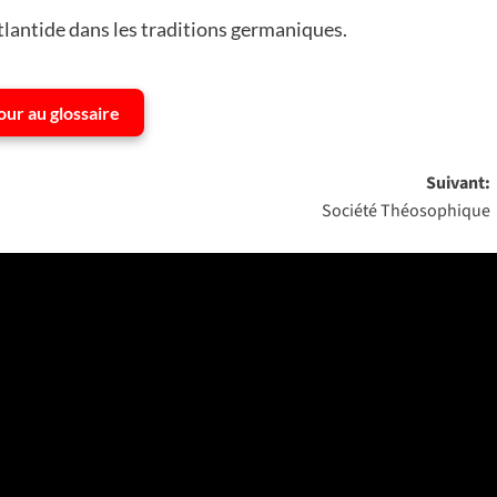
Atlantide dans les traditions germaniques.
our au glossaire
Suivant:
Société Théosophique