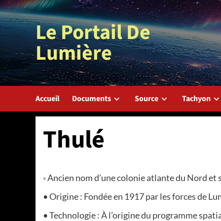
Aller
au
Le Portail De
contenu
Lumière
Accueil
Documents
Source
Tachyon
Thulé
◦ Ancien nom d’une colonie atlante du Nord et 
• Origine : Fondée en 1917 par les forces de Lumi
• Technologie : À l’origine du programme spatial