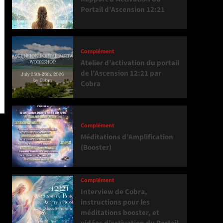
Portail d’Ascension 12:21
Complément
Atelier d’activation du portail
de l’Ascension 12:21 par
Cobra
Complément
Méditations d’Amplification
(Booster)
Complément
Interview de Cobra,
instructions pour les
méditations booster, et