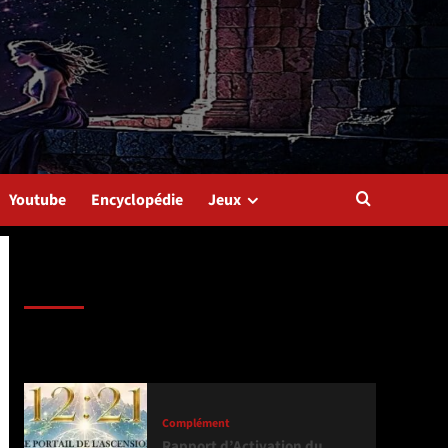
Youtube
Encyclopédie
Jeux
Dernière version
Populaires
Tendance
Complément
Rapport d’Activation du