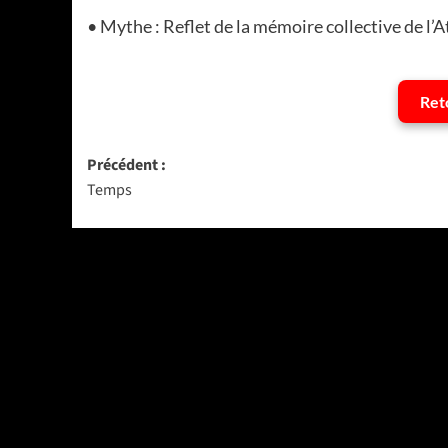
• Mythe : Reflet de la mémoire collective de l’
Ret
Navigation
Précédent :
Temps
d’article