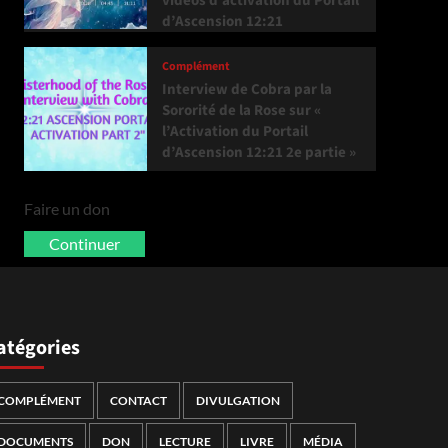
vidéos d’activation du Portail
d’Ascension 12:21
Complément
Interview de Cobra par la
Sororité de la Rose sur «
l’Activation du Portail
d’Ascension 12:21 2e partie »
Faire un don
Continuer
atégories
COMPLÉMENT
CONTACT
DIVULGATION
DOCUMENTS
DON
LECTURE
LIVRE
MÉDIA