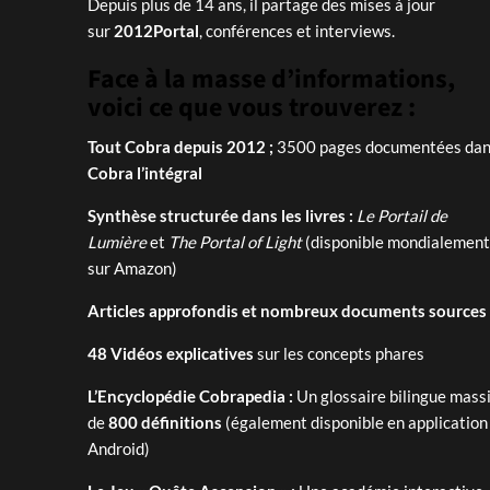
Depuis plus de 14 ans, il partage des mises à jour
sur
2012Portal
, conférences et interviews.
Face à la masse d’informations,
voici ce que vous trouverez :
Tout Cobra depuis 2012 ;
3500 pages documentées dans
Cobra l’intégral
Synthèse structurée dans les livres :
Le Portail de
Lumière
et
The Portal of Light
(disponible mondialement
sur Amazon)
Articles approfondis et nombreux documents sources
48 Vidéos explicatives
sur les concepts phares
L’Encyclopédie Cobrapedia :
Un glossaire bilingue massi
de
800 définitions
(également disponible en application
Android)