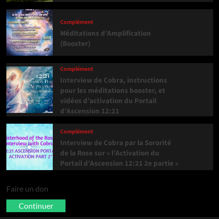
Complément
Méditations d’Amplification
(Booster)
Complément
Interview de Cobra, instructions
pour les méditations booster, et
vidéos d’activation du Portail
d’Ascension 12:21
Complément
Interview de Cobra par la Sororité
de la Rose sur « l’Activation du
Portail d’Ascension 12:21 2e partie »
Faire un don
Continuer