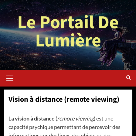
Aller
au
Le Portail De
contenu
Lumière
Menu
principal
Vision à distance (remote viewing)
La
vision à distance
(
remote viewing
) est une
capacité psychique permettant de percevoir des
informations sur des lieux, des objets ou des