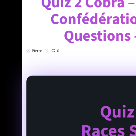
Quiz 2 Cobra –
Confédératio
Questions 
Pierre
0
Quiz
Races S