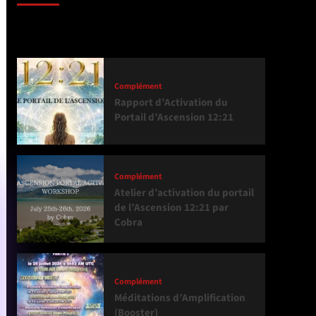
Tendance
Complément
Rapport d’Activation du
Portail d’Ascension 12:21
Complément
Atelier d’activation du portail
de l’Ascension 12:21 par
Cobra
Complément
Méditations d’Amplification
(Booster)