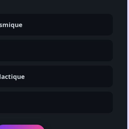
osmique
lactique