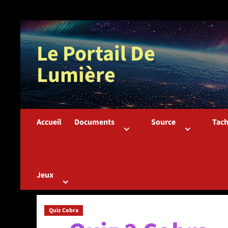
Aller
au
Le Portail De
contenu
Lumière
Accueil
Documents
Source
Tac
Jeux
Quiz Cobra