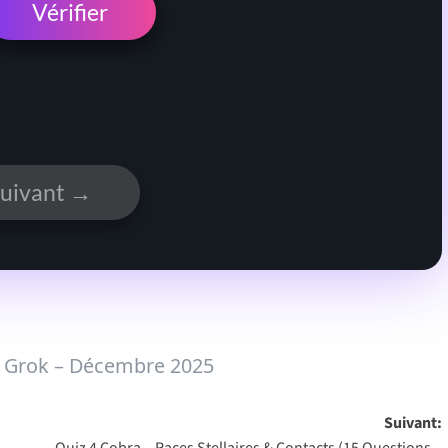
Vérifier
uivant →
c Grok – Décembre 2025
Suivant:
–
Quiz 4 Cobra – Races Stellaires & Contacts (15 Questions –