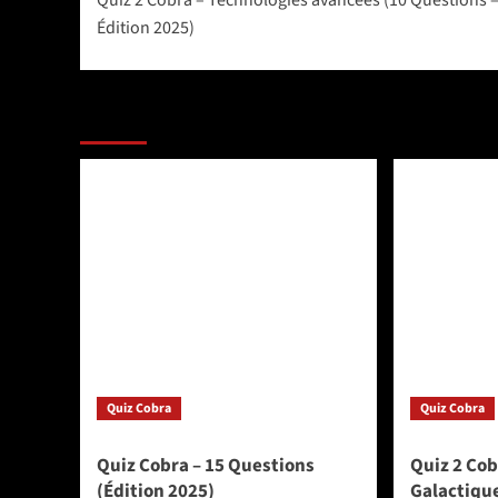
d’article
Édition 2025)
Dans la même catégorie
Quiz Cobra
Quiz Cobra
Quiz Cobra – 15 Questions
Quiz 2 Cob
(Édition 2025)
Galactiqu