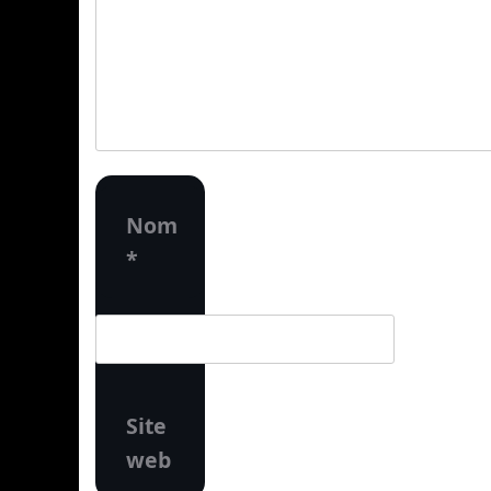
Nom
*
Site
web