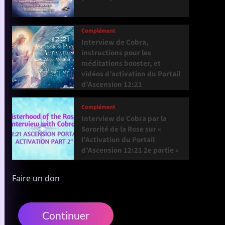
Complément
Interview de Cobra,
instructions pour les
méditations booster, et
vidéos d’activation du Portail
d’Ascension 12:21
Complément
Interview de Cobra par la
Sororité de la Rose sur «
l’Activation du Portail
d’Ascension 12:21 2e partie »
Faire un don
Continuer