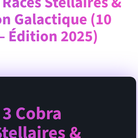
 Races Stellaires &
n Galactique (10
– Édition 2025)
 3 Cobra
tellaires &