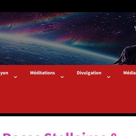
hyon
Méditations
Divulgation
Média