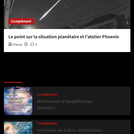
Complément
Le point sur la situation planétaire et l’atelier Phoenix
Pierre
0
Dernière version
Populaires
Tendance
Complément
Méditations d’Amplification
(Booster)
Complément
Interview de Cobra, instructions