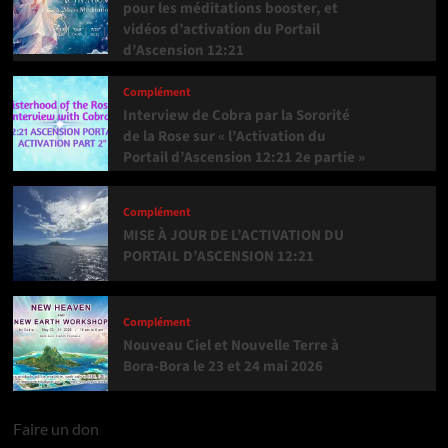
pour les méditations booster, et
vidéos d’activation du Portail
d’Ascension 12:21
Complément
Interview de Cobra par la Sororité
de la Rose sur « l’Activation du
Portail d’Ascension 12:21 2e partie »
Complément
MISE À JOUR DE L’ACTIVATION DU
PORTAIL D’ASCENSION 12:21
Complément
Nouveau Ciel et Nouvelle Terre à
Bora-Bora le 23 et 24 mai 2026
Faire un don