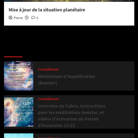
Mise à jour de la situation planétaire
Pierre
0
Dernière version
Populaires
Tendance
Complément
Méditations d’Amplification
(Booster)
Complément
Interview de Cobra, instructions
pour les méditations booster, et
vidéos d’activation du Portail
d’Ascension 12:21