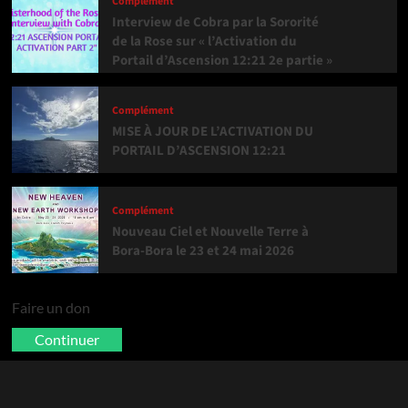
Complément
Interview de Cobra par la Sororité
de la Rose sur « l’Activation du
Portail d’Ascension 12:21 2e partie »
Complément
MISE À JOUR DE L’ACTIVATION DU
PORTAIL D’ASCENSION 12:21
Complément
Nouveau Ciel et Nouvelle Terre à
Bora-Bora le 23 et 24 mai 2026
Faire un don
Continuer