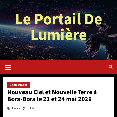
Aller
au
Le Portail De
contenu
Lumière
Menu
principal
Complément
Nouveau Ciel et Nouvelle Terre à
Bora-Bora le 23 et 24 mai 2026
Pierre
0