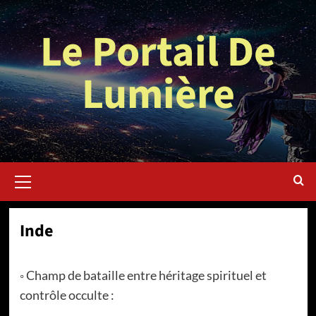
Aller
au
Le Portail De
contenu
Lumière
Menu
principal
Inde
◦ Champ de bataille entre héritage spirituel et
contrôle occulte :