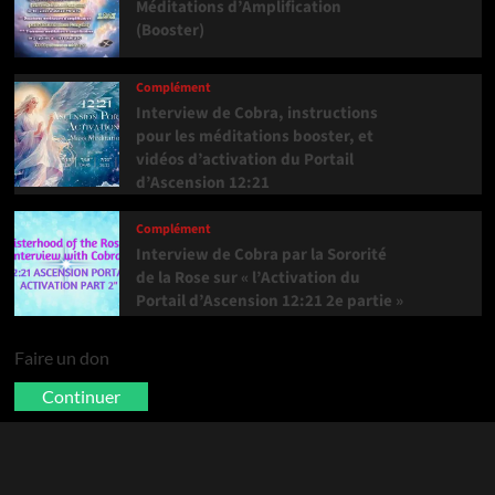
Méditations d’Amplification
(Booster)
Complément
Interview de Cobra, instructions
pour les méditations booster, et
vidéos d’activation du Portail
d’Ascension 12:21
Complément
Interview de Cobra par la Sororité
de la Rose sur « l’Activation du
Portail d’Ascension 12:21 2e partie »
Faire un don
Continuer